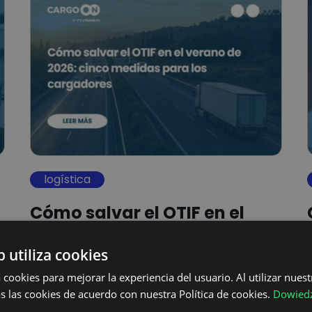
logística
Cómo salvar el OTIF en el
verano de 2026: cinco
b utiliza cookies
medidas para los…
 cookies para mejorar la experiencia del usuario. Al utilizar nuest
s las cookies de acuerdo con nuestra Política de cookies.
Dowiedz
Hay una paradoja que se repite cada año en