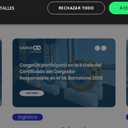
e
la logística: el verano es el acontecimiento
TALLES
RECHAZAR TODO
ACE
más…
logística