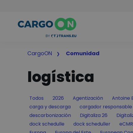
CargoON
Comunidad
logística
Filter by
Filter by
Filter by
Filter by
Todos
2026
Agentización
Antoine 
Filter by
Filter by
carga y descarga
cargador responsable
Filter by
Filter by
Filter 
descarbonización
Digitaliza 26
Digital
Filter by
Filter by
Filter
dock schedulle
dock scheduller
eCMR
Filter by
Filter by
Filter by
Europa
Europa del Este
European Con