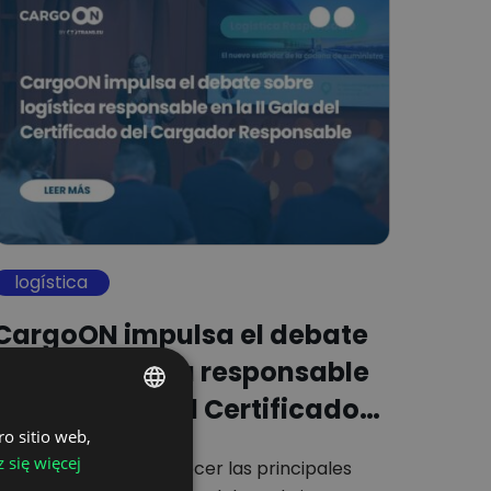
logística
CargoON impulsa el debate
sobre logística responsable
en la II Gala del Certificado…
ro sitio web,
POLISH
 się więcej
Miriam Ribas dio a conocer las principales
ENGLISH