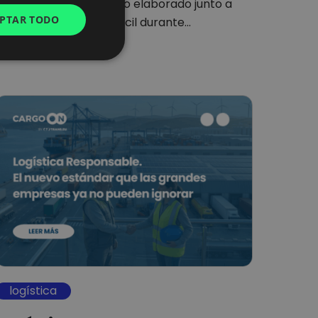
conclusiones del estudio elaborado junto a
GERMAN
PTAR TODO
Spanish Shippers’ Council durante…
UKRAINIAN
SPANISH
ITALIAN
FRENCH
DUTCH
logística