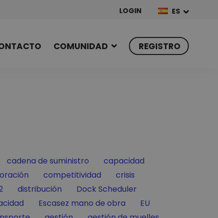
LOGIN
ES
ONTACTO
COMUNIDAD
REGISTRO
Filter by
Filter by
cadena de suministro
capacidad
 by
Filter by
Filter by
oración
competitividad
crisis
Filter by
Filter by
2
distribución
Dock Scheduler
Filter by
Filter by
acidad
Escasez mano de obra
EU
Filter by
Filter by
ansporte
gestión
gestión de muelles