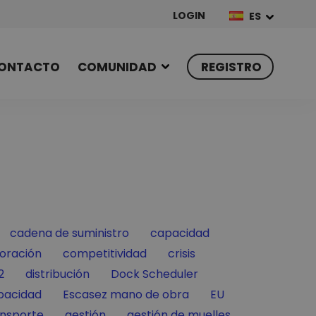
LOGIN
ES
ONTACTO
COMUNIDAD
REGISTRO
Filter by
Filter by
cadena de suministro
capacidad
 by
Filter by
Filter by
oración
competitividad
crisis
Filter by
Filter by
2
distribución
Dock Scheduler
Filter by
Filter by
pacidad
Escasez mano de obra
EU
Filter by
Filter by
ansporte
gestión
gestión de muelles