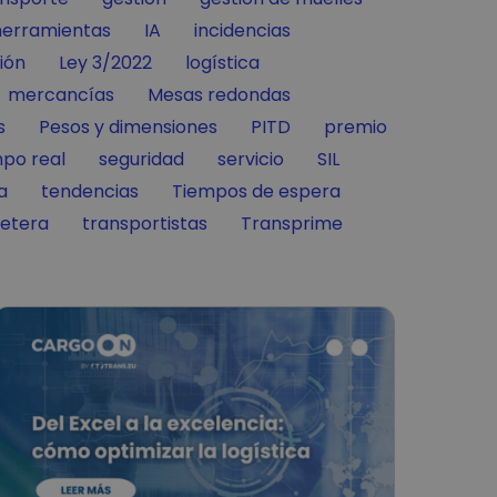
ilter by
Filter by
Filter by
herramientas
IA
incidencias
y
Filter by
Filter by
ción
Ley 3/2022
logística
Filter by
Filter by
mercancías
Mesas redondas
 by
Filter by
Filter by
Filter by
s
Pesos y dimensiones
PITD
premio
Filter by
Filter by
Filter by
mpo real
seguridad
servicio
SIL
Filter by
Filter by
a
tendencias
Tiempos de espera
Filter by
Filter by
retera
transportistas
Transprime