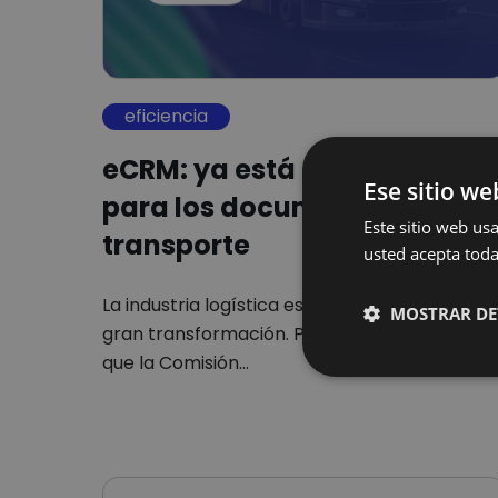
eficiencia
eCRM: ya está aquí el futuro
Ese sitio we
para los documentos de
Este sitio web usa
transporte
usted acepta toda
La industria logística está al borde de una
MOSTRAR DE
gran transformación. Para 2026, se espera
que la Comisión…