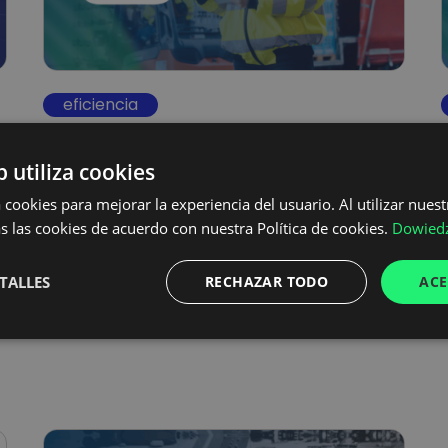
eficiencia
10 KPI logísticas para medir y
b utiliza cookies
mejorar la eficiencia
 cookies para mejorar la experiencia del usuario. Al utilizar nuest
s las cookies de acuerdo con nuestra Política de cookies.
Dowiedz
En 2025, el competitivo y dinámico mercado
TALLES
RECHAZAR TODO
ACE
europeo, los gerentes de logística enfrentan
una creciente presión para…