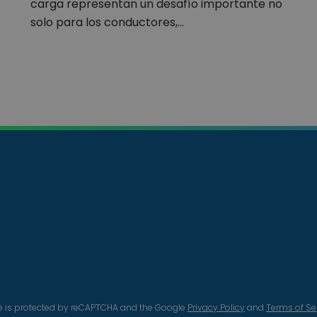
carga representan un desafío importante no
solo para los conductores,…
te is protected by reCAPTCHA and the Google
Privacy Policy
and
Terms of Se