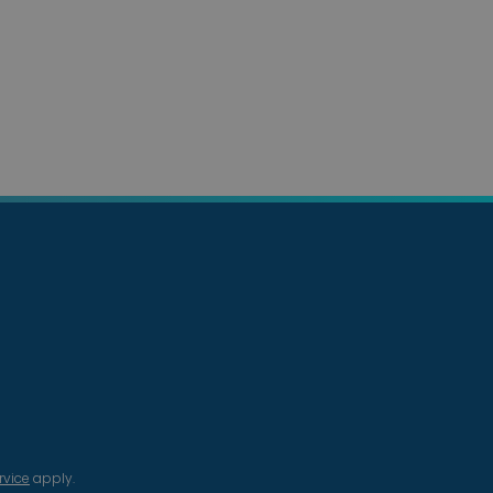
rvice
apply.