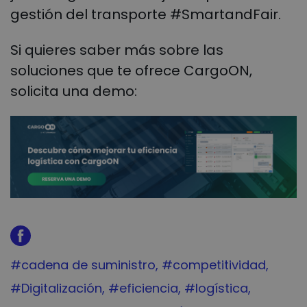
gestión del transporte #SmartandFair.
Si quieres saber más sobre las
soluciones que te ofrece CargoON,
solicita una demo:
Tag:
#cadena de suministro
Tag:
#competitividad
Tag:
#Digitalización
Tag:
#eficiencia
Tag:
#logística