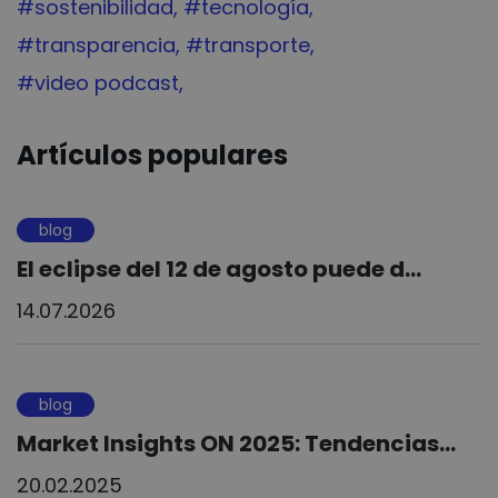
Tag:
#sostenibilidad
Tag:
#tecnología
Tag:
#transparencia
Tag:
#transporte
Tag:
#video podcast
Artículos populares
blog
El eclipse del 12 de agosto puede d...
14.07.2026
blog
Market Insights ON 2025: Tendencias...
20.02.2025