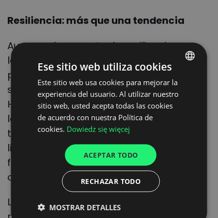
Resiliencia: más que una tendencia
Aunque el concepto de resiliencia
logística se popularizó durante la
Ese sitio web utiliza cookies
pandemia, su importancia ha sido
Este sitio web usa cookies para mejorar la
POLISH
siempre un rasgo inherente al sector.
experiencia del usuario. Al utilizar nuestro
ENGLISH
Hoy, gracias a herramientas digitales,
sitio web, usted acepta todas las cookies
GERMAN
las empresas tienen la posibilidad de
de acuerdo con nuestra Política de
cookies.
Dowiedz się więcej
transformar sus cadenas de suministro
UKRAINIAN
lineales en redes interconectadas que
SPANISH
ACEPTAR TODO
facilitan una visión más holística de sus
ITALIAN
operaciones.
RECHAZAR TODO
FRENCH
DUTCH
La capacidad de prever disrupciones y
MOSTRAR DETALLES
responder de manera proactiva es