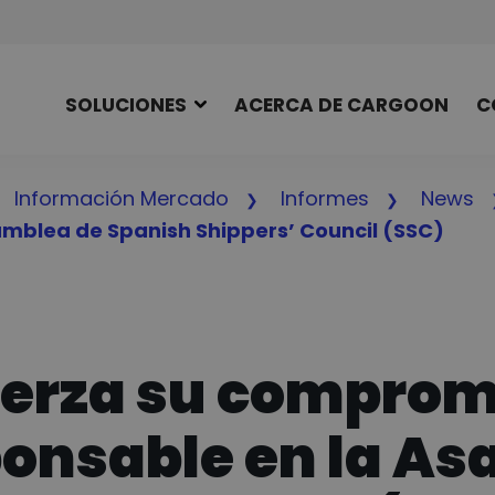
SOLUCIONES
ACERCA DE CARGOON
C
Información Mercado
Informes
News
samblea de Spanish Shippers’ Council (SSC)
erza su compromi
ponsable en la A