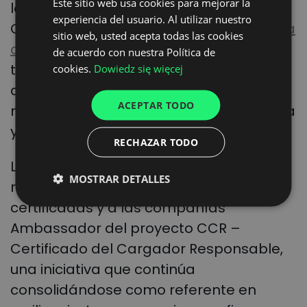
Este sitio web usa cookies para mejorar la
POLISH
la colaboración de Spanish Shippers’
experiencia del usuario. Al utilizar nuestro
ENGLISH
Council (SSC). El documento,
que ya está
sitio web, usted acepta todas las cookies
disponible
, analiza las principales
GERMAN
de acuerdo con nuestra Política de
tendencias, desafíos y oportunidades
cookies.
Dowiedz się więcej
UKRAINIAN
que marcarán la evolución del sector en
SPANISH
ACEPTAR TODO
materia de sostenibilidad, transparencia
ITALIAN
y eficiencia.
RECHAZAR TODO
FRENCH
La gala concluirá con la entrega de
DUTCH
MOSTRAR DETALLES
reconocimientos a las empresas
certificadas y a las compañías
Ambassador del proyecto CCR –
Certificado del Cargador Responsable,
una iniciativa que continúa
consolidándose como referente en