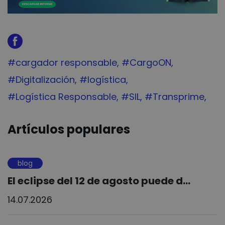
Tag:
#cargador responsable
Tag:
#CargoON
Tag:
#Digitalización
Tag:
#logística
Tag:
#Logística Responsable
Tag:
#SIL
Tag:
#Transprime
Artículos populares
blog
El eclipse del 12 de agosto puede d...
14.07.2026