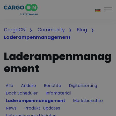
Togg
CargoON
Community
Blog
Laderampenmanagement
Laderampenmanag
ement
Filter by
Filter by
Filter by
Filter by
Alle
Andere
Berichte
Digitalisierung
Filter by
Filter by
Dock Scheduler
Infomaterial
Filter by
Filter by
Laderampenmanagement
Marktberichte
Filter by
Filter by
News
Produkt-Updates
Filter by
Unternehmens-Updates