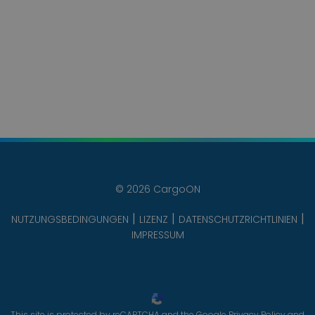
© 2026 CargoON
NUTZUNGSBEDINGUNGEN
LIZENZ
DATENSCHUTZRICHTLINIEN
IMPRESSUM
This site is protected by reCAPTCHA and the Google
Privacy Policy
and