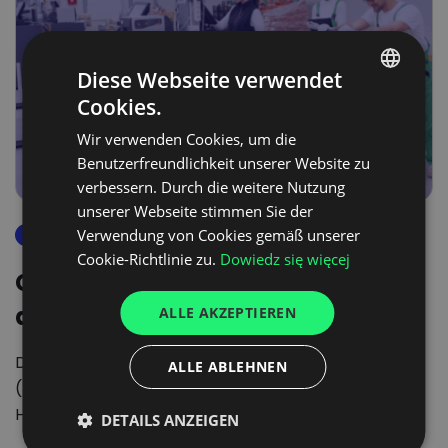
Diese Webseite verwendet
Cookies.
POLISH
Wir verwenden Cookies, um die
ENGLISH
Benutzerfreundlichkeit unserer Website zu
GERMAN
verbessern. Durch die weitere Nutzung
unserer Webseite stimmen Sie der
UKRAINIAN
Verwendung von Cookies gemäß unserer
laderampenmanagement
SPANISH
Cookie-Richtlinie zu.
Dowiedz się więcej
CargoON: digitale Lösungen für
ITALIAN
die FMCG-Branche
ALLE AKZEPTIEREN
FRENCH
DUTCH
Die Logistik von schnelldrehenden Produkten
ALLE ABLEHNEN
(FMCG) ist eines der sensibelsten Marktsegmente.
Herausforderungen wie Probleme mit
DETAILS ANZEIGEN
Lagerbeständen, kurzen…