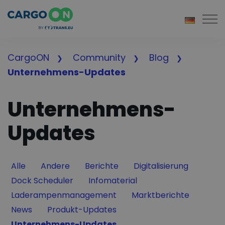
Togg
CargoON
Community
Blog
Unternehmens-Updates
Unternehmens-
Updates
Filter by
Filter by
Filter by
Filter by
Alle
Andere
Berichte
Digitalisierung
Filter by
Filter by
Dock Scheduler
Infomaterial
Filter by
Filter by
Laderampenmanagement
Marktberichte
Filter by
Filter by
News
Produkt-Updates
Filter by
Unternehmens-Updates