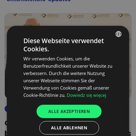
Diese Webseite verwendet
Cookies.
POLISH
Wir verwenden Cookies, um die
ENGLISH
Benutzerfreundlichkeit unserer Website zu
GERMAN
verbessern. Durch die weitere Nutzung
unserer Webseite stimmen Sie der
UKRAINIAN
Verwendung von Cookies gemäß unserer
SPANISH
Cookie-Richtlinie zu.
Dowiedz się więcej
ITALIAN
unternehmens-updates
ALLE AKZEPTIEREN
FRENCH
CargoON erhält Auszeichnung
DUTCH
ALLE ABLEHNEN
bei der Wahl der Logistics Awards