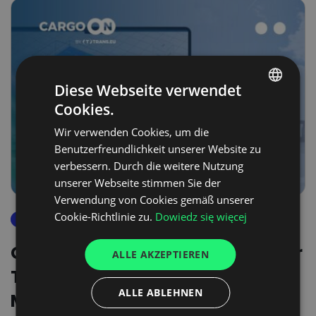
Diese Webseite verwendet
Cookies.
POLISH
Wir verwenden Cookies, um die
ENGLISH
Benutzerfreundlichkeit unserer Website zu
GERMAN
verbessern. Durch die weitere Nutzung
unserer Webseite stimmen Sie der
UKRAINIAN
Verwendung von Cookies gemäß unserer
SPANISH
Cookie-Richtlinie zu.
Dowiedz się więcej
dock scheduler
ITALIAN
Goodloading-Integration mit der
ALLE AKZEPTIEREN
FRENCH
Trans.eu-Plattform: neue
DUTCH
ALLE ABLEHNEN
Möglichkeiten für Nutzer in der