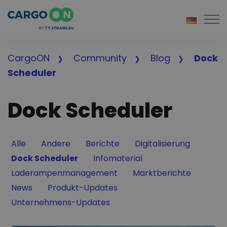
Togg
CargoON
Community
Blog
Dock
Scheduler
Dock Scheduler
Filter by
Filter by
Filter by
Filter by
Alle
Andere
Berichte
Digitalisierung
Filter by
Filter by
Dock Scheduler
Infomaterial
Filter by
Filter by
Laderampenmanagement
Marktberichte
Filter by
Filter by
News
Produkt-Updates
Filter by
Unternehmens-Updates