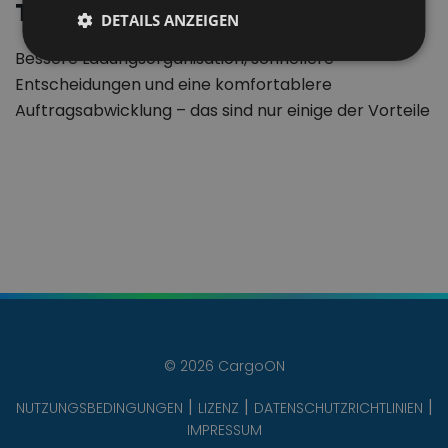
Transportbranche
DETAILS ANZEIGEN
Bessere Ladungsorganisation, schnellere
Entscheidungen und eine komfortablere
Auftragsabwicklung – das sind nur einige der Vorteile
der Integration…
© 2026 CargoON
NUTZUNGSBEDINGUNGEN
LIZENZ
DATENSCHUTZRICHTLINIEN
IMPRESSUM