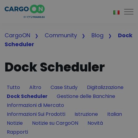
Togg
CargoON
Community
Blog
Dock
Scheduler
Dock Scheduler
Filter by
Filter by
Filter by
Filter by
Tutto
Altro
Case Study
Digitalizzazione
Filter by
Filter by
Dock Scheduler
Gestione delle Banchine
Filter by
Informazioni di Mercato
Filter by
Filter by
Filter by
Informazioni Sui Prodotti
Istruzione
Italian
Filter by
Filter by
Filter by
Notizie
Notizie su CargoON
Novità
Filter by
Rapporti