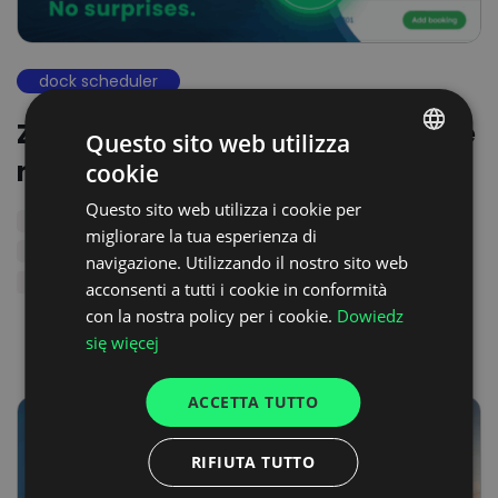
dock scheduler
Zero sorprese alle baie grazie alle
Questo sito web utilizza
nuove funzionalità di CargoON
cookie
POLISH
Questo sito web utilizza i cookie per
ENGLISH
migliorare la tua esperienza di
GERMAN
navigazione. Utilizzando il nostro sito web
acconsenti a tutti i cookie in conformità
UKRAINIAN
con la nostra policy per i cookie.
Dowiedz
SPANISH
się więcej
ITALIAN
ACCETTA TUTTO
FRENCH
DUTCH
RIFIUTA TUTTO