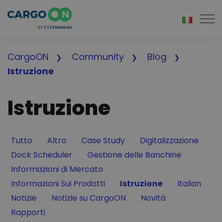
Togg
CargoON
Community
Blog
Istruzione
Istruzione
Filter by
Filter by
Filter by
Filter by
Tutto
Altro
Case Study
Digitalizzazione
Filter by
Filter by
Dock Scheduler
Gestione delle Banchine
Filter by
Informazioni di Mercato
Filter by
Filter by
Filter by
Informazioni Sui Prodotti
Istruzione
Italian
Filter by
Filter by
Filter by
Notizie
Notizie su CargoON
Novità
Filter by
Rapporti