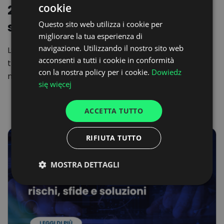
cookie
2025: più carichi, meno vettori. Il
POLISH
settore è…
Questo sito web utilizza i cookie per
ENGLISH
migliorare la tua esperienza di
GERMAN
navigazione. Utilizzando il nostro sito web
L’inizio del 2025 evidenzia chiaramente che il
acconsenti a tutti i cookie in conformità
UKRAINIAN
trasporto stradale europeo sta entrando in una
con la nostra policy per i cookie.
Dowiedz
nuova fase di…
SPANISH
się więcej
ITALIAN
ACCETTA TUTTO
FRENCH
DUTCH
RIFIUTA TUTTO
MOSTRA DETTAGLI