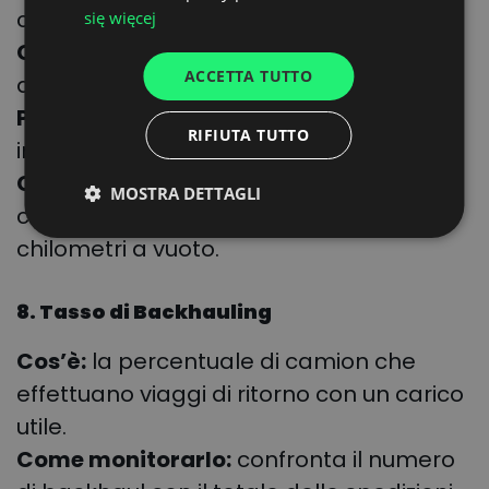
SPANISH
chilometro.
się więcej
ITALIAN
Come monitorarlo:
dividi il costo totale
ACCETTA TUTTO
FRENCH
dei trasporti per i chilometri percorsi.
Perché è importante:
aiuta a individuare
DUTCH
RIFIUTA TUTTO
inefficienze e ridurre i costi.
Come migliorarlo:
ottimizza i percorsi
MOSTRA DETTAGLI
con software di routing per ridurre i
chilometri a vuoto.
8. Tasso di Backhauling
Cos’è:
la percentuale di camion che
effettuano viaggi di ritorno con un carico
utile.
Come monitorarlo:
confronta il numero