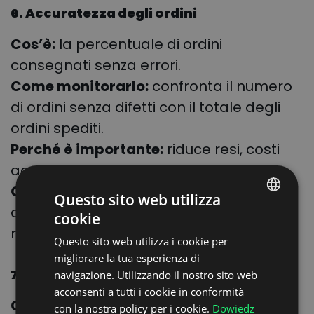
6. Accuratezza degli ordini
Cos’è:
la percentuale di ordini
consegnati senza errori.
Come monitorarlo:
confronta il numero
di ordini senza difetti con il totale degli
ordini spediti.
Perché è importante:
riduce resi, costi
aggiuntivi e insoddisfazione dei clienti.
Come migliorarlo:
digitalizza la gestione
Questo sito web utilizza
degli ordini per minimizzare gli errori
cookie
POLISH
manuali.
Questo sito web utilizza i cookie per
ENGLISH
migliorare la tua esperienza di
GERMAN
7. Costo per chilometro percorso
navigazione. Utilizzando il nostro sito web
acconsenti a tutti i cookie in conformità
UKRAINIAN
Cos’è:
il costo medio di trasporto per
con la nostra policy per i cookie.
Dowiedz