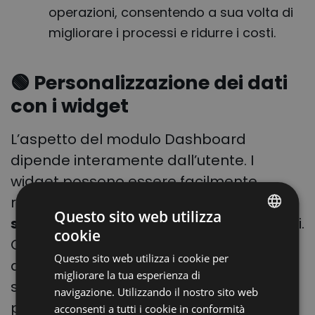
operazioni, consentendo a sua volta di
migliorare i processi e ridurre i costi.
🟢 Personalizzazione dei dati
con i widget
L’aspetto del modulo Dashboard
dipende interamente dall’utente. I
widget possono essere facilmente
riposizionati e personalizzati per
Questo sito web utilizza
soddisfare le diverse esigenze
individuali.
cookie
POLISH
Questo elemento interattivo consente di
Questo sito web utilizza i cookie per
ENGLISH
accedere rapidamente alle informazioni
migliorare la tua esperienza di
sui processi svolti in azienda sulla
GERMAN
navigazione. Utilizzando il nostro sito web
piattaforma CargoON.
acconsenti a tutti i cookie in conformità
UKRAINIAN