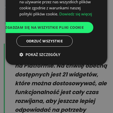
na używanie przez nas wszystkich plików
UKRAINIAN
cookie zgodnie z warunkami naszej
SPANISH
polityki plików cookie.
Dowiedz się więcej
ITALIAN
ZGADZAM SIĘ NA WSZYSTKIE PLIKI COOKIE
FRENCH
DUTCH
ODRZUĆ WSZYSTKIE
Dane są zbierane na podstawie
POKAŻ SZCZEGÓŁY
historii działań wykonywanych
na Platformie. Na chwilę obecną
dostępnych jest 21 widgetów,
które można dostosowywać, ale
funkcjonalność jest cały czas
rozwijana, aby jeszcze lepiej
odpowiadać na potrzeby