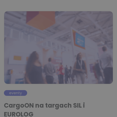
eventy
CargoON na targach SIL i
EUROLOG