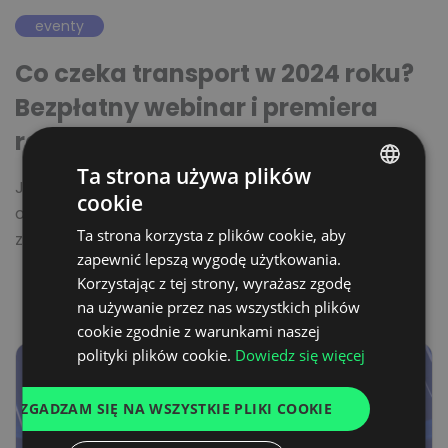
eventy
Co czeka transport w 2024 roku?
Bezpłatny webinar i premiera
raportu
Ta strona używa plików
Już 14 grudnia o godz. 10:00 zapraszamy na webinar
cookie
POLISH
organizowany przez Grupę Trans.eu we współpracy
Ta strona korzysta z plików cookie, aby
z portalem…
ENGLISH
zapewnić lepszą wygodę użytkowania.
GERMAN
Korzystając z tej strony, wyrażasz zgodę
na używanie przez nas wszystkich plików
UKRAINIAN
cookie zgodnie z warunkami naszej
SPANISH
polityki plików cookie.
Dowiedz się więcej
ITALIAN
ZGADZAM SIĘ NA WSZYSTKIE PLIKI COOKIE
FRENCH
DUTCH