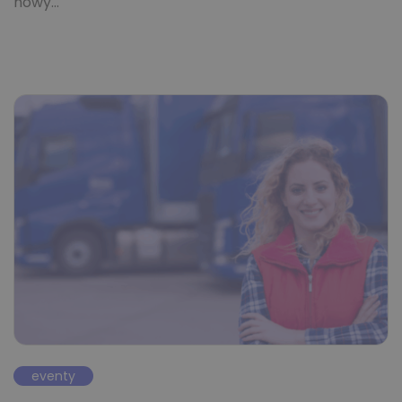
nowy…
eventy