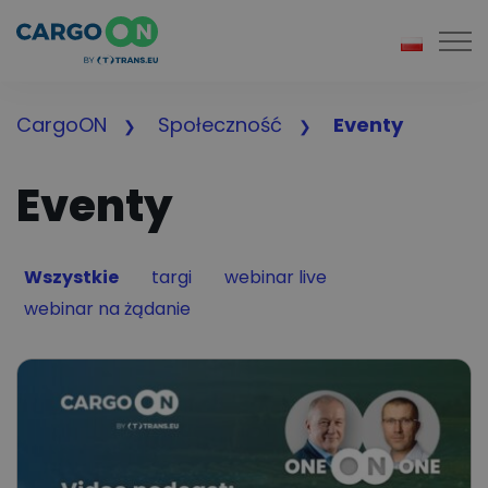
Togg
CargoON
Społeczność
Eventy
Eventy
Filter by
Filter by
Filter by
Wszystkie
targi
webinar live
Filter by
webinar na żądanie