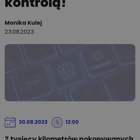
kontrolą!
Author:
Monika Kulej
23.08.2023
30.08.2023
12:00
Z tysięcy kilometrów pokonywanych