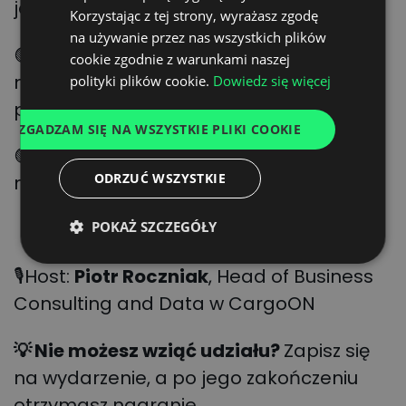
jednym systemie
GERMAN
Korzystając z tej strony, wyrażasz zgodę
na używanie przez nas wszystkich plików
UKRAINIAN
🟢
zredukować koszty związane z
cookie zgodnie z warunkami naszej
SPANISH
nieprzewidzianymi zdarzeniami lub
polityki plików cookie.
Dowiedz się więcej
ITALIAN
procesem reklamacyjnym
ZGADZAM SIĘ NA WSZYSTKIE PLIKI COOKIE
FRENCH
🟢 dołączyć do pilotażu i korzystać z
DUTCH
ODRZUĆ WSZYSTKIE
modułu przez 3 miesiące za darmo
POKAŻ SZCZEGÓŁY
🎙Host:
Piotr Roczniak
, Head of Business
Consulting and Data w CargoON
💡
Nie możesz wziąć udziału?
Zapisz się
na wydarzenie, a po jego zakończeniu
otrzymasz nagranie.