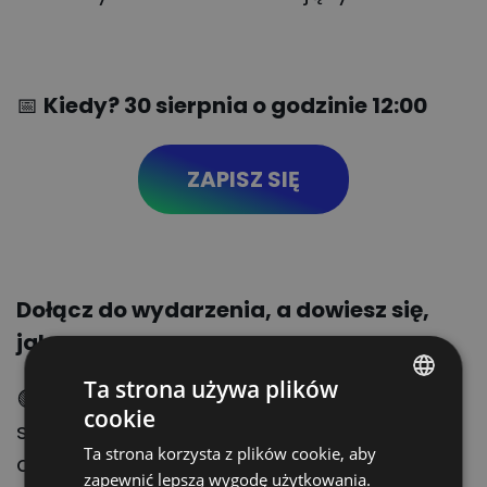
📅
Kiedy? 30 sierpnia o godzinie 12:00
ZAPISZ SIĘ
Dołącz do wydarzenia, a dowiesz się,
jak:
Ta strona używa plików
🟢 kontrolować stan swoich ładunków,
cookie
POLISH
scentralizować dane i postawić na
Ta strona korzysta z plików cookie, aby
obsługę zleceń od początku do końca w
ENGLISH
zapewnić lepszą wygodę użytkowania.