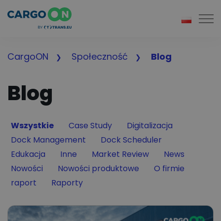
Togg
CargoON
Społeczność
Blog
Blog
Filter by
Filter by
Filter by
Wszystkie
Case Study
Digitalizacja
Filter by
Filter by
Dock Management
Dock Scheduler
Filter by
Filter by
Filter by
Filter by
Edukacja
Inne
Market Review
News
Filter by
Filter by
Filter by
Nowości
Nowości produktowe
O firmie
Filter by
Filter by
raport
Raporty