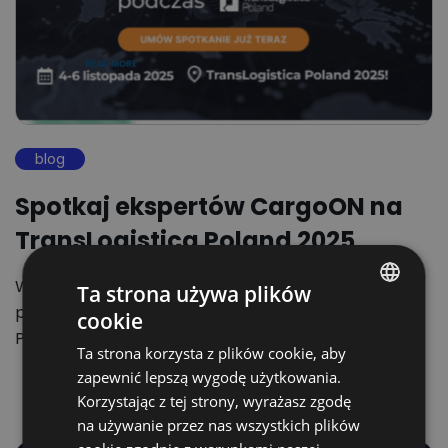
blog
Spotkaj ekspertów CargoON na
TransLogistica Poland 2025
W dniach 4–6 listopada 2025 roku Warszawa
Ta strona używa plików
ponownie stanie się centrum europejskiej logistyki.
cookie
POLISH
Podczas targów TransLogistica Poland…
Ta strona korzysta z plików cookie, aby
ENGLISH
zapewnić lepszą wygodę użytkowania.
GERMAN
Korzystając z tej strony, wyrażasz zgodę
na używanie przez nas wszystkich plików
UKRAINIAN