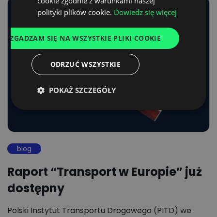
cookie zgodnie z warunkami naszej
SPANISH
polityki plików cookie.
Dowiedz się więcej
ITALIAN
ZGADZAM SIĘ NA WSZYSTKIE PLIKI COOKIE
FRENCH
DUTCH
ODRZUĆ WSZYSTKIE
POKAŻ SZCZEGÓŁY
blog
Raport “Transport w Europie” już
dostępny
Polski Instytut Transportu Drogowego (PITD) we