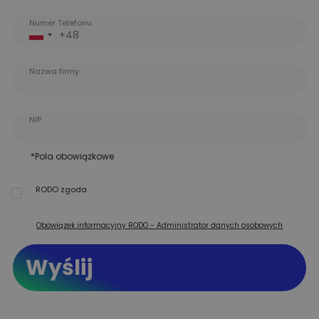
Numer Telefonu
+48
P
o
Nazwa firmy
l
a
NIP
n
d
*Pola obowiązkowe
+
4
RODO zgoda
8
Obowiązek informacyjny RODO - Administrator danych osobowych
Wyślij