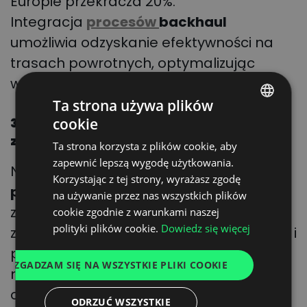
Europie przekracza 20%
.
Integracja
procesów
backhaul
umożliwia odzyskanie efektywności na
trasach powrotnych, optymalizując
wykorzystanie pojazdów.
Ta strona używa plików
cookie
3. Usprawnienie zarządzania czasem
POLISH
załadunku i rozładunku
Ta strona korzysta z plików cookie, aby
ENGLISH
zapewnić lepszą wygodę użytkowania.
Na ile efektywnie zarządzasz swoimi
GERMAN
Korzystając z tej strony, wyrażasz zgodę
przepływami inbound i outbound
? Czy
na używanie przez nas wszystkich plików
UKRAINIAN
zawsze udaje Ci się odpowiednio
cookie zgodnie z warunkami naszej
SPANISH
polityki plików cookie.
Dowiedz się więcej
zaplanować pracę personelu magazynu i
ITALIAN
przyjazdy ciężarówek, czy też zbyt często
ZGADZAM SIĘ NA WSZYSTKIE PLIKI COOKIE
FRENCH
musisz mierzyć się z wąskimi gardłami i
DUTCH
opóźnieniami?
ODRZUĆ WSZYSTKIE