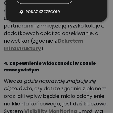
Cyfrowe rozwiązania do rezerwacji
slotów, takie jak
Dock Scheduler
,
POKAŻ SZCZEGÓŁY
umożliwiają wspólne planowanie z
partnerami i zmniejszają ryzyko kolejek,
dodatkowych opłat za oczekiwanie, a
nawet kar (zgodnie z
Dekretem
Infrastruktury
).
4. Zapewnienie widoczności w czasie
rzeczywistym
Wiedza
gdzie naprawdę znajduje się
ciężarówka
, czy dotrze zgodnie z planem
oraz jaki wpływ będzie miało odchylenie
na klienta końcowego, jest dziś kluczowa.
System
Visibility Monitoring
umożliwia