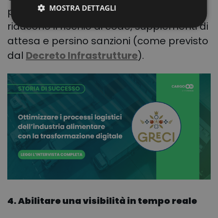
MOSTRA DETTAGLI
pianificazione condivisa con i partner e
riducono il rischio di code, supplementi di
attesa e persino sanzioni (come previsto
dal
Decreto Infrastrutture
).
4. Abilitare una visibilità in tempo reale