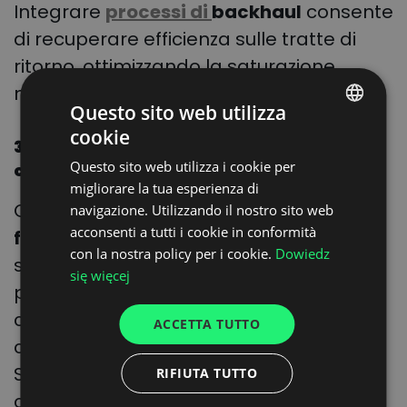
Integrare
processi di
backhaul
consente
di recuperare efficienza sulle tratte di
ritorno, ottimizzando la saturazione
mezzi.
Questo sito web utilizza
cookie
POLISH
3. Migliorare la gestione dei tempi di
Questo sito web utilizza i cookie per
carico/scarico
ENGLISH
migliorare la tua esperienza di
GERMAN
Quanto è efficiente la gestione dei tuoi
navigazione. Utilizzando il nostro sito web
acconsenti a tutti i cookie in conformità
UKRAINIAN
flussi inbound e outbound
? Riesci
con la nostra policy per i cookie.
Dowiedz
sempre a pianificare al meglio il
SPANISH
się więcej
personale di magazzino e gli arrivi dei
ITALIAN
camion o ti trovi troppo spesso a gestire
ACCETTA TUTTO
FRENCH
colli di bottiglia e ritardi?
DUTCH
Soluzioni digitali di prenotazione slot,
RIFIUTA TUTTO
come
Dock Scheduler
, permettono una