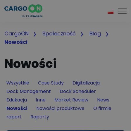
Togg
CargoON
Społeczność
Blog
Nowości
Nowości
Filter by
Filter by
Filter by
Wszystkie
Case Study
Digitalizacja
Filter by
Filter by
Dock Management
Dock Scheduler
Filter by
Filter by
Filter by
Filter by
Edukacja
Inne
Market Review
News
Filter by
Filter by
Filter by
Nowości
Nowości produktowe
O firmie
Filter by
Filter by
raport
Raporty