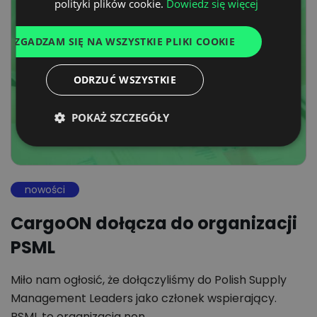
polityki plików cookie.
Dowiedz się więcej
ITALIAN
ZGADZAM SIĘ NA WSZYSTKIE PLIKI COOKIE
FRENCH
DUTCH
ODRZUĆ WSZYSTKIE
POKAŻ SZCZEGÓŁY
nowości
CargoON dołącza do organizacji
PSML
Miło nam ogłosić, że dołączyliśmy do Polish Supply
Management Leaders jako członek wspierający.
PSML to organizacja non…