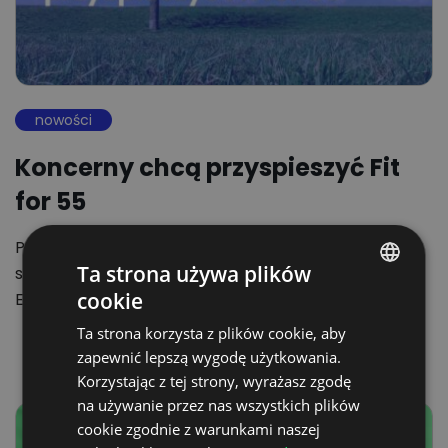
nowości
Koncerny chcą przyspieszyć Fit
for 55
Producenci i dystrybutorzy z całej Europy chcą
Ta strona używa plików
szybkich zmian prowadzących do implementacji
cookie
Europejskiego Zielonego Ładu i osiągnięcia…
POLISH
Ta strona korzysta z plików cookie, aby
ENGLISH
zapewnić lepszą wygodę użytkowania.
GERMAN
Korzystając z tej strony, wyrażasz zgodę
na używanie przez nas wszystkich plików
UKRAINIAN
cookie zgodnie z warunkami naszej
SPANISH