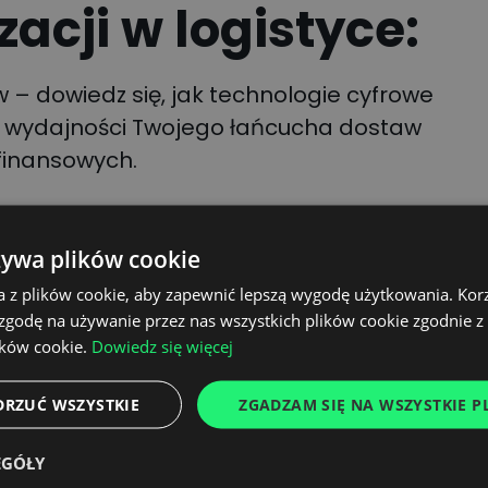
zacji w logistyce:
 – dowiedz się, jak technologie cyfrowe
a wydajności Twojego łańcucha dostaw
 finansowych.
cyzje zarządcze – poznaj narzędzia, które
otencjalnych ryzyk oraz podejmowanie
żywa plików cookie
tym.
a z plików cookie, aby zapewnić lepszą wygodę użytkowania. Korzy
 zgodę na używanie przez nas wszystkich plików cookie zgodnie 
ików cookie.
Dowiedz się więcej
ek w projektach
DRZUĆ WSZYSTKIE
ZGADZAM SIĘ NA WSZYSTKIE PL
EGÓŁY