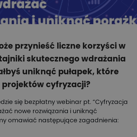
oże przynieść liczne korzyści w
tajniki skutecznego wdrażania
ałbyś uniknąć pułapek, które
 projektów cyfryzacji?
ędzie się bezpłatny webinar pt. “Cyfryzacja
żać nowe rozwiązania i uniknąć
my omawiać następujące zagadnienia: