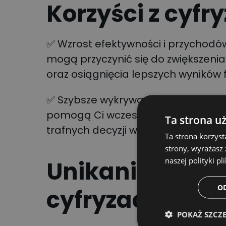
Korzyści z cyfry
✅ Wzrost efektywności i przychodów
mogą przyczynić się do zwiększeni
oraz osiągnięcia lepszych wyników
✅ Szybsze wykrywanie zagrożeń i de
pomogą Ci wczesne rozpoznanie p
Ta strona u
trafnych decyzji w czasie rzeczywis
Ta strona korzyst
strony, wyrażasz
naszej polityki pl
Unikanie pułap
O
cyfryzacji:
POKAŻ SZCZ