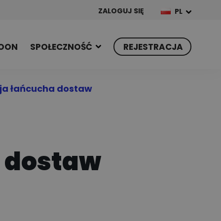
ZALOGUJ SIĘ
PL
OON
SPOŁECZNOŚĆ
REJESTRACJA
ja łańcucha dostaw
a dostaw