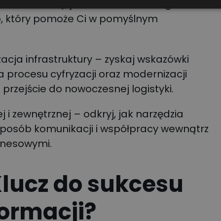
 dowiedz się, jak dokonać trafnego
, który pomoże Ci w pomyślnym
cja infrastruktury – zyskaj wskazówki
procesu cyfryzacji oraz modernizacji
 przejście do nowoczesnej logistyki.
 zewnętrznej – odkryj, jak narzędzia
posób komunikacji i współpracy wewnątrz
iznesowymi.
Klucz do sukcesu
formacji?