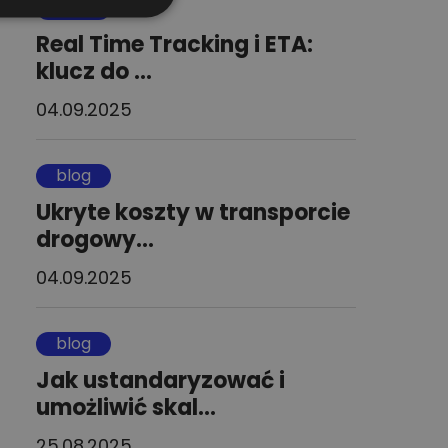
blog
FRENCH
Real Time Tracking i ETA:
DUTCH
klucz do ...
04.09.2025
blog
Ukryte koszty w transporcie
drogowy...
04.09.2025
blog
Jak ustandaryzować i
umożliwić skal...
25.08.2025