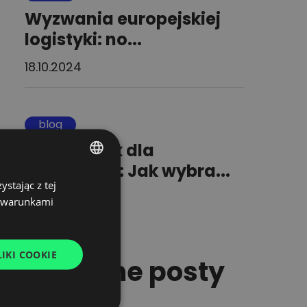
Wyzwania europejskiej
logistyki: no...
18.10.2024
blog
Przewodnik dla
załadowcy: Jak wybra...
stając z tej
POLISH
18.10.2023
z warunkami
ENGLISH
GERMAN
IKI COOKIE
UKRAINIAN
Podobne posty
SPANISH
ITALIAN