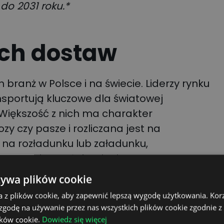
do 2031 roku.*
uch dostaw
 branż w Polsce i na świecie. Liderzy rynku
nsportują kluczowe dla światowej
 Większość z nich ma charakter
zy czy pasze i rozliczana jest na
na rozładunku lub załadunku,
 za tonę jest też dominującym typem
micznej, budowlanej czy też metalowej. Z
żywa plików cookie
eprowadził CargoON z ekspertami branży
a z plików cookie, aby zapewnić lepszą wygodę użytkowania. Korzy
 że większość firm rozlicza się za tonę, a
 zgodę na używanie przez nas wszystkich plików cookie zgodnie 
ików cookie.
Dowiedz się więcej