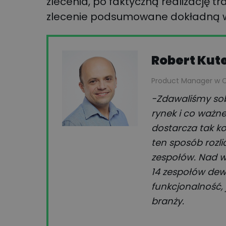
zlecenia, po faktyczną realizację tra
zlecenie podsumowane dokładną wa
Robert Kut
Product Manager w 
-Zdawaliśmy sob
rynek i co ważn
dostarcza tak 
ten sposób rozli
zespołów. Nad w
14 zespołów dewe
funkcjonalność
branży.