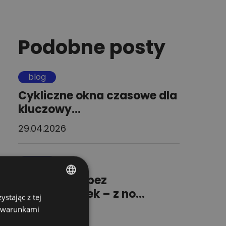
Podobne posty
blog
Cykliczne okna czasowe dla
kluczowy...
29.04.2026
blog
Rozładunek bez
niespodzianek – z no...
stając z tej
POLISH
z warunkami
08.04.2026
ENGLISH