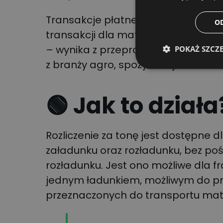
Transakcje płatne za tonę stanowi
O
transakcji dla materiałów sypkich
– wynika z przeprowadzanych indy
POKAŻ SZCZ
z branży agro, spożywczej oraz bud
🟢 Jak to działa
Rozliczenie za tonę jest dostępne 
załadunku oraz rozładunku, bez poś
rozładunku. Jest ono możliwe dla 
jednym ładunkiem, możliwym do pr
przeznaczonych do transportu mate