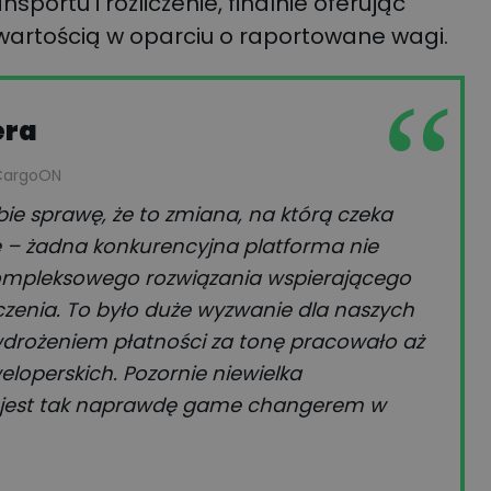
nsportu i rozliczenie, finalnie oferując
rtością w oparciu o raportowane wagi.
era
CargoON
ie sprawę, że to zmiana, na którą czeka
e – żadna konkurencyjna platforma nie
kompleksowego rozwiązania wspierającego
czenia. To było duże wyzwanie dla naszych
drożeniem płatności za tonę pracowało aż
loperskich. Pozornie niewielka
, jest tak naprawdę game changerem w