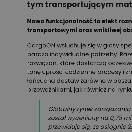
tym transportującym mate
Nowa funkcjonalność to efekt ro
transportowymi oraz wnikliwej ob
CargoON wsłuchuje się w głosy spec
bardzo indywidualne potrzeby. Raz
rozwiązań, które dostarczą oczekiw
tonę uprości codzienne procesy i z
łańcucha dostaw zarówno w obszar
przewoźnikami, jak również na ryn
Globalny rynek zarządzania
został wyceniony na 0,78 mil
przewiduje się, że osiągnie 2