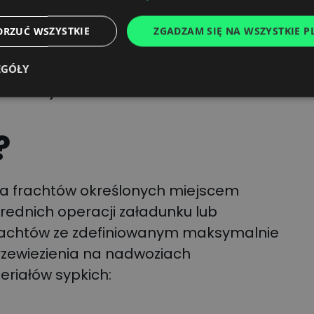
ą od 60 do nawet 90% wszystkich
DRZUĆ WSZYSTKIE
ZGADZAM SIĘ NA WSZYSTKIE PL
widualnie wywiadów z naszymi partnerami
EGÓŁY
owlanej.
?
dla frachtów określonych miejscem
rednich operacji załadunku lub
frachtów ze zdefiniowanym maksymalnie
zewiezienia na nadwoziach
riałów sypkich: