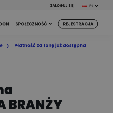
ZALOGUJ SIĘ
PL
OON
SPOŁECZNOŚĆ
REJESTRACJA
e
Płatność za tonę już dostępna
na
LA BRANŻY