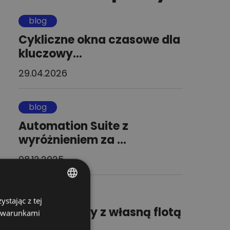
blog
Cykliczne okna czasowe dla
kluczowy...
29.04.2026
blog
Automation Suite z
wyróżnieniem za ...
08.12.2025
blog
stając z tej
POLISH
Jak retailerzy z własną flotą
z warunkami
ENGLISH
mogą ...