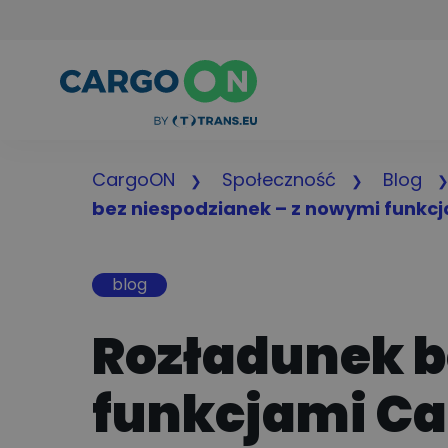
CargoON
Społeczność
Blog
bez niespodzianek – z nowymi funkc
blog
Rozładunek b
funkcjami C