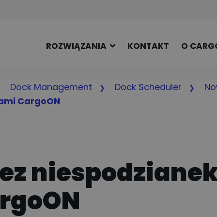
ROZWIĄZANIA
KONTAKT
O CARG
Dock Management
Dock Scheduler
No
jami CargoON
ez niespodzianek
argoON