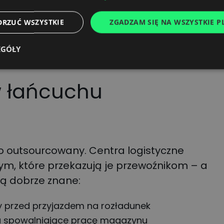
cyjne znają aż za
DRZUĆ WSZYSTKIE
ZGADZAM SIĘ NA WSZYSTKIE PL
EGÓŁY
 w łańcuchu
sto outsourcowany. Centra logistyczne
m, które przekazują je przewoźnikom – a
są dobrze znane:
cy przed przyjazdem na rozładunek
a spowalniające pracę magazynu