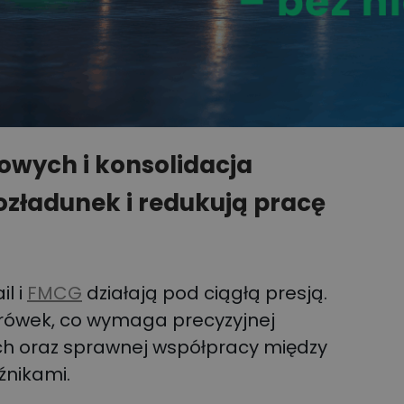
owych i konsolidacja
ozładunek i redukują pracę
l i
FMCG
działają pod ciągłą presją.
arówek, co wymaga precyzyjnej
h oraz sprawnej współpracy między
źnikami.