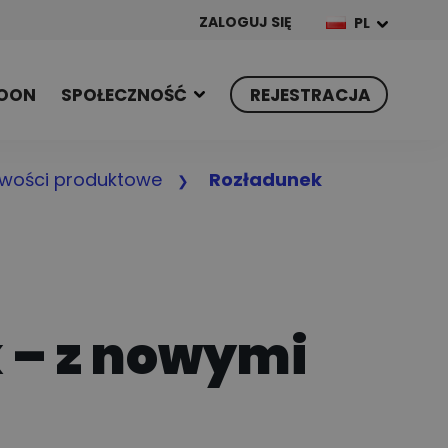
ZALOGUJ SIĘ
PL
OON
SPOŁECZNOŚĆ
REJESTRACJA
wości produktowe
Rozładunek
 – z nowymi