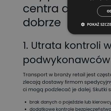
centra dystrybu
O
dobrze
POKAŻ SZCZ
1. Utrata kontroli
podwykonawców
Transport w branży retail jest czę
zlecają dostawy firmom spedycyjny
ci mogą podzlecać je dalej. Skutki 
brak danych o pojeździe lub kierow
dodatkowe kontrole bezpieczeństw