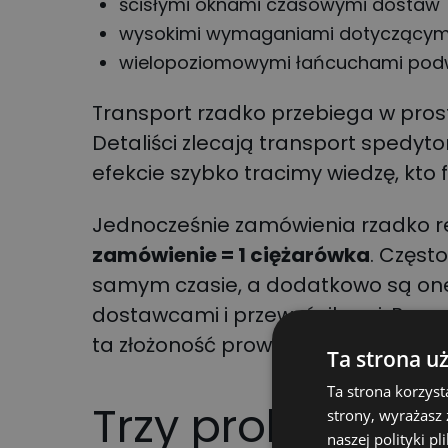
ścisłymi oknami czasowymi dostaw
wysokimi wymaganiami dotyczącym
wielopoziomowymi łańcuchami po
Transport rzadko przebiega w pr
Detaliści zlecają transport spedyto
efekcie szybko tracimy wiedzę, kto 
Jednocześnie zamówienia rzadko 
zamówienie = 1 ciężarówka
. Częst
samym czasie, a dodatkowo są on
dostawcami i przewoźnikami. Bez
ta złożoność prowadzi do niestabiln
Ta strona u
Ta strona korzyst
Trzy problemy o
strony, wyrażasz
naszej polityki pl