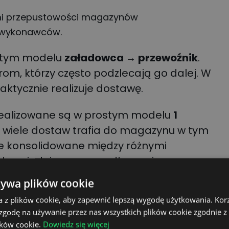
i przepustowości magazynów
dwykonawców.
ostym modelu
załadowca → przewoźnik
.
rom, którzy często podzlecają go dalej. W
faktycznie realizuje dostawę.
realizowane są w prostym modelu
1
o wiele dostaw trafia do magazynu w tym
e konsolidowane między różnymi
 odpowiedniego uporządkowania procesu
ości operacyjnej.
żywa plików cookie
a z plików cookie, aby zapewnić lepszą wygodę użytkowania. Korzy
peracyjne, które
 zgodę na używanie przez nas wszystkich plików cookie zgodnie 
ików cookie.
Dowiedz się więcej