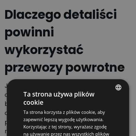
Dlaczego detaliści
powinni
wykorzystać
przewozy powrotne
Jednym z obszarów, gdzie pojazdy
Ta strona używa plików
ciężarowe mogłyby być wykorzystywane
cookie
bardziej efektywnie, jest sektor
POLISH
detaliczny, w którym wielu dużych graczy
Ta strona korzysta z plików cookie, aby
ENGLISH
zapewnić lepszą wygodę użytkowania.
posiada własne floty. Często ciężarówki
GERMAN
Korzystając z tej strony, wyrażasz zgodę
należące do detalistów wracają puste
na używanie przez nas wszystkich plików
UKRAINIAN