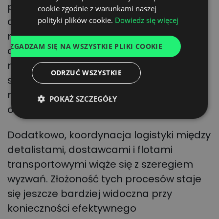
po dostarczeniu towarów do sklepów lub
cookie zgodnie z warunkami naszej
SPANISH
centrów cross-dock, co prowadzi do
polityki plików cookie.
Dowiedz się więcej
ITALIAN
nieefektywności i wzrostu kosztów
ZGADZAM SIĘ NA WSZYSTKIE PLIKI COOKIE
FRENCH
operacyjnych. Jednocześnie dostawcy
nie korzystają z ciężarówek detalisty do
DUTCH
ODRZUĆ WSZYSTKIE
swojej logistyki wyjściowej, tracąc szansę
na optymalizację kosztów transportu
POKAŻ SZCZEGÓŁY
oraz redukcję emisji.
Dodatkowo, koordynacja logistyki między
detalistami, dostawcami i flotami
transportowymi wiąże się z szeregiem
wyzwań. Złożoność tych procesów staje
się jeszcze bardziej widoczna przy
konieczności efektywnego