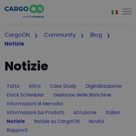
Togg
CargoON
Community
Blog
Notizie
Notizie
Filter by
Filter by
Filter by
Filter by
Tutto
Altro
Case Study
Digitalizzazione
Filter by
Filter by
Dock Scheduler
Gestione delle Banchine
Filter by
Informazioni di Mercato
Filter by
Filter by
Filter by
Informazioni Sui Prodotti
Istruzione
Italian
Filter by
Filter by
Filter by
Notizie
Notizie su CargoON
Novità
Filter by
Rapporti