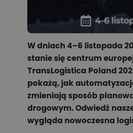
W dniach 4–6 listopada 
stanie się centrum europej
TransLogistica Poland 202
pokażą, jak automatyzacja
zmieniają sposób planowa
drogowym. Odwiedź nasze st
wygląda nowoczesna logis