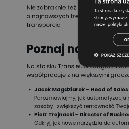
Ta strona u
Nie zabraknie też okazji do spotka
Ta strona korzyst
o najnowszych trendach w TMS, aut
strony, wyrażasz
transporcie.
naszej polityki pl
O
Poznaj naszych 
POKAŻ SZCZ
Na stoisku Trans.eu & CargoON spot
współpracuje z największymi gracza
Jacek Magdziarek – Head of Sales
Porozmawiajmy, jak automatyzacja p
zasoby i zwiększyć rentowność Twoje
Piotr Trojnacki – Director of Busi
Odkryj, jak nowe narzędzia do autom