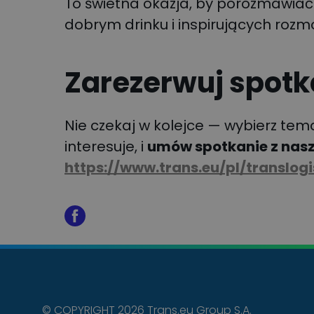
To świetna okazja, by porozmawiać
dobrym drinku i inspirujących rozm
Zarezerwuj spotka
Nie czekaj w kolejce — wybierz tem
interesuje, i
umów spotkanie z nas
https://www.trans.eu/pl/translog
© COPYRIGHT 2026 Trans.eu Group S.A.