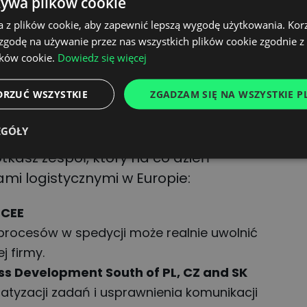
żywa plików cookie
ń
speed dating
z ekspertami oraz rozmów
a z plików cookie, aby zapewnić lepszą wygodę użytkowania. Korzy
omatyzacji i analizie danych w
 zgodę na używanie przez nas wszystkich plików cookie zgodnie 
ików cookie.
Dowiedz się więcej
DRZUĆ WSZYSTKIE
ZGADZAM SIĘ NA WSZYSTKIE PL
ekspertów
EGÓŁY
kasz zespół, który na co dzień
mi logistycznymi w Europie:
 CEE
rocesów w spedycji może realnie uwolnić
j firmy.
ness Development South of PL, CZ and SK
atyzacji zadań i usprawnienia komunikacji