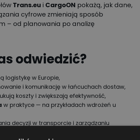
ołów
Trans.eu
i
CargoON
pokażą, jak dane,
ązania cyfrowe zmieniają sposób
m – od planowania po analizę
as odwiedzić?
ą logistykę w Europie,
anowanie i komunikację w łańcuchach dostaw,
ukują koszty i zwiększają efektywność,
a
w praktyce — na przykładach wdrożeń u
ia decyzji w transporcie i zarządzaniu