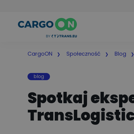
CargoON
Społeczność
Blog
blog
Spotkaj eksp
TransLogisti