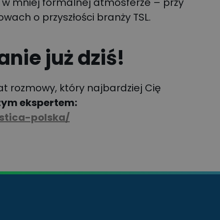
 w mniej formalnej atmosferze – przy
owach o przyszłości branży TSL.
nie już dziś!
at rozmowy, który najbardziej Cię
zym ekspertem:
istica-polska/