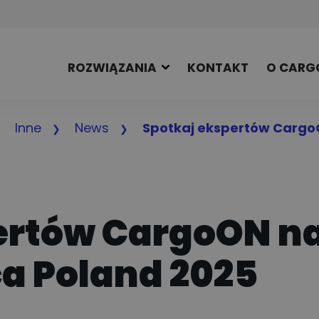
ROZWIĄZANIA
KONTAKT
O CARG
Inne
News
Spotkaj ekspertów CargoO
ertów CargoON n
ca Poland 2025