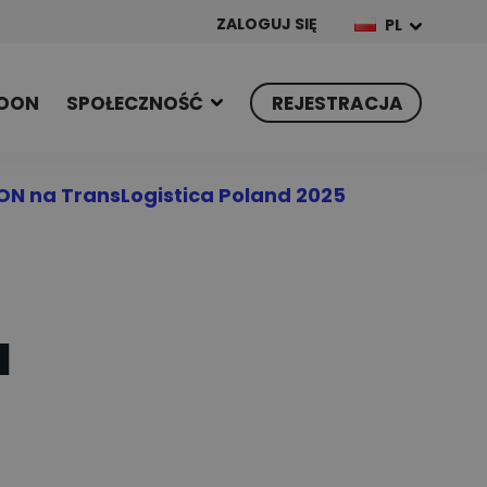
ZALOGUJ SIĘ
PL
OON
SPOŁECZNOŚĆ
REJESTRACJA
N na TransLogistica Poland 2025
a