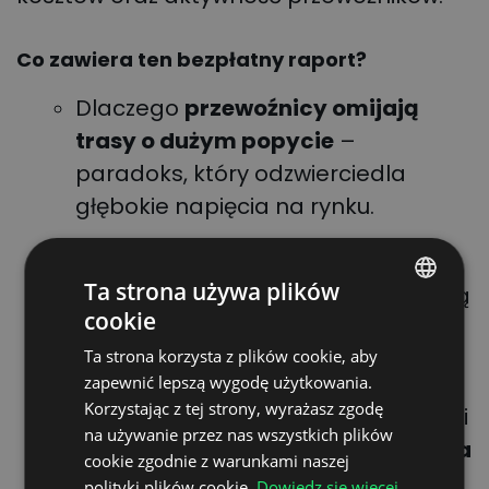
Co zawiera ten bezpłatny raport?
Dlaczego
przewoźnicy omijają
trasy o dużym popycie
–
paradoks, który odzwierciedla
głębokie napięcia na rynku.
W jaki sposób ceny paliw, inflacja i
Ta strona używa plików
niepewność gospodarcza wpływają
cookie
zarówno na
rynek spot
, jak i na
POLISH
Ta strona korzysta z plików cookie, aby
trasy stałe.
ENGLISH
zapewnić lepszą wygodę użytkowania.
GERMAN
Korzystając z tej strony, wyrażasz zgodę
Które kraje wykazują oznaki ożywienia i
na używanie przez nas wszystkich plików
UKRAINIAN
dlaczego to właśnie
Hiszpania
i
Polska
cookie zgodnie z warunkami naszej
SPANISH
wyznaczają kierunek – nawet w
polityki plików cookie.
Dowiedz się więcej