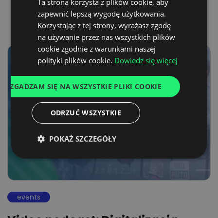
Ta strona korzysta z plików cookie, aby
ENGLISH
zapewnić lepszą wygodę użytkowania.
GERMAN
Korzystając z tej strony, wyrażasz zgodę
na używanie przez nas wszystkich plików
UKRAINIAN
cookie zgodnie z warunkami naszej
SPANISH
polityki plików cookie.
Dowiedz się więcej
ITALIAN
ZGADZAM SIĘ NA WSZYSTKIE PLIKI COOKIE
FRENCH
DUTCH
ODRZUĆ WSZYSTKIE
POKAŻ SZCZEGÓŁY
events