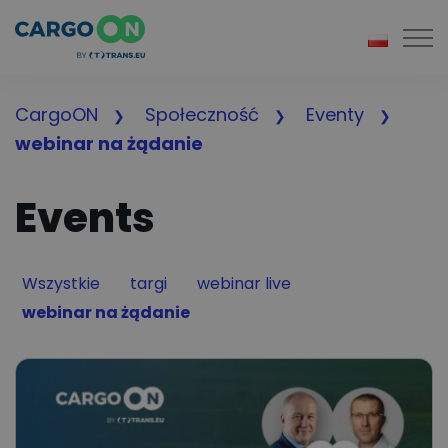
Togg
CargoON
Społeczność
Eventy
webinar na żądanie
Events
Filter by
Filter by
Filter by
Wszystkie
targi
webinar live
Filter by
webinar na żądanie