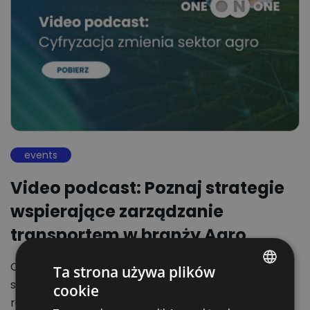
events
Video podcast: Poznaj strategie
wspierające zarządzanie
transportem w branży Agro
Cyfryzacja zmienia oblicze sektora agro! W ramach
Ta strona używa plików
serii One ON One Piotr Roczniak i Zbigniew Ohler
cookie
POLISH
rozmawiają…