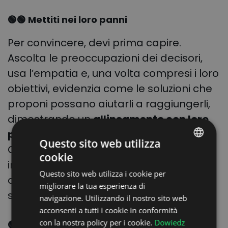
🟢🟢 Mettiti nei loro panni
Per convincere, devi prima capire.
Ascolta le preoccupazioni dei decisori,
usa l’empatia e, una volta compresi i loro
obiettivi, evidenzia come le soluzioni che
proponi possano aiutarli a raggiungerli,
dimostrando un
allineamento con loro
priorità
. Ad esempio, se l’attenzione del
Questo sito web utilizza
CEO è concentrata sull’espansione
cookie
POLISH
internazionale, illustra come una supply
Questo sito web utilizza i cookie per
ENGLISH
chain digitalizzata possa migliorare la
migliorare la tua esperienza di
scalabilità.
GERMAN
navigazione. Utilizzando il nostro sito web
acconsenti a tutti i cookie in conformità
UKRAINIAN
con la nostra policy per i cookie.
Dowiedz
🟢🟢 Sfrutta il principio della reciprocità
SPANISH