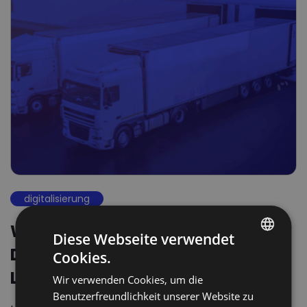
digitalisierung
Wie unterstützt man den
Diese Webseite verwendet
Digitalisierungsprozess? Der
Cookies.
POLISH
Leitfaden
Wir verwenden Cookies, um die
ENGLISH
Benutzerfreundlichkeit unserer Website zu
GERMAN