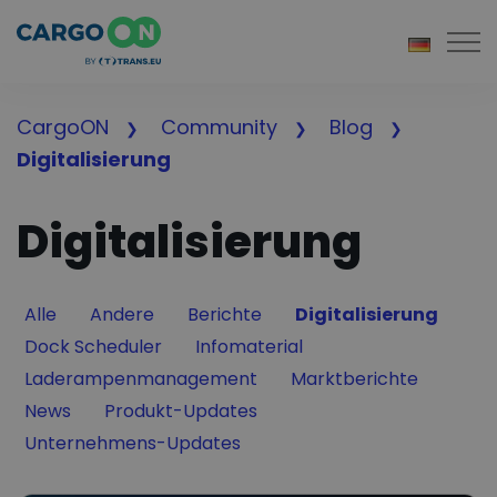
Togg
CargoON
Community
Blog
Digitalisierung
Digitalisierung
Filter by
Filter by
Filter by
Filter by
Alle
Andere
Berichte
Digitalisierung
Filter by
Filter by
Dock Scheduler
Infomaterial
Filter by
Filter by
Laderampenmanagement
Marktberichte
Filter by
Filter by
News
Produkt-Updates
Filter by
Unternehmens-Updates