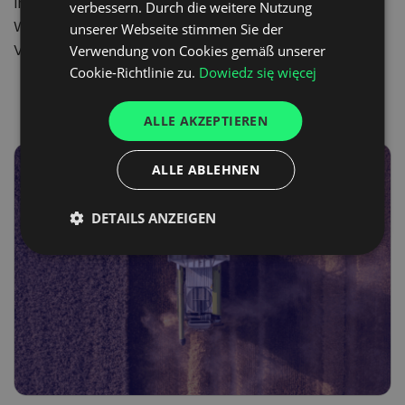
In den letzten Jahren hat die Digitalisierung das
verbessern. Durch die weitere Nutzung
Wachstum von Produktions- und
unserer Webseite stimmen Sie der
UKRAINIAN
Vertriebsunternehmen in der Europäischen Union…
Verwendung von Cookies gemäß unserer
SPANISH
Cookie-Richtlinie zu.
Dowiedz się więcej
ITALIAN
ALLE AKZEPTIEREN
FRENCH
DUTCH
ALLE ABLEHNEN
DETAILS ANZEIGEN