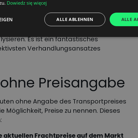
zu.
Dowiedz się więcej
ür Ihre Aufträge auswählen.
 festen Routen geben Ihnen die
EIGEN
ALLE ABLEHNEN
ALLE A
lungsstrategien zu testen und die
ysieren. Es ist ein fantastisches
fektivsten Verhandlungsansatzes
 ohne Preisangabe
Routen ohne Angabe des Transportpreises
e Möglichkeit, Preise zu nennen. Dieses
:
ie aktuellen Frachtpreise auf dem Markt