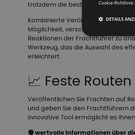
Cookie-Richtlinie 
trotzdem die besten Frachtführer f
Kombinierte Veröffentlichungen zu
DETAILS ANZ
Möglichkeit, verschiedene Verhand
Reaktionen der Frachtführer zu anal
Werkzeug, das die Auswahl des ef
erleichtert.
📈
Feste Routen
Veröffentlichen Sie Frachten auf 
und geben Sie den Frachtführern di
innovative Tool ermöglicht es Ihnen
🟢 wertvolle Informationen über d