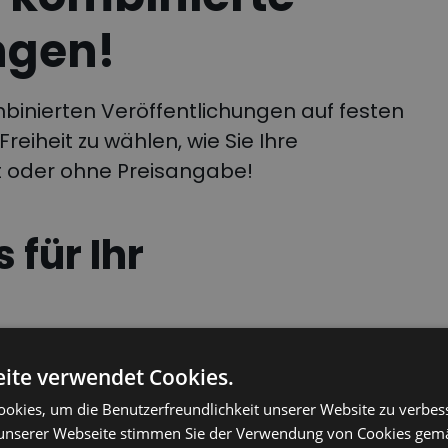
ngen!
binierten Veröffentlichungen auf festen
Freiheit zu wählen, wie Sie Ihre
t oder ohne Preisangabe!
für Ihr
, welche Frachten Sie in die
ite verwendet Cookies.
aufnehmen und welche Sie für
okies, um die Benutzerfreundlichkeit unserer Website zu verbes
nnen Sie die Kosten minimieren und
unserer Webseite stimmen Sie der Verwendung von Cookies gem