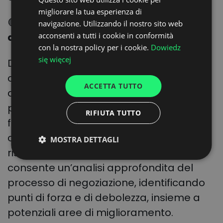
ENGLISH
migliorare la tua esperienza di
GERMAN
🟢
Piena visibilità dello stato di
navigazione. Utilizzando il nostro sito web
acconsenti a tutti i cookie in conformità
avanzamento della trattativa
UKRAINIAN
con la nostra policy per i cookie.
Dowiedz
SPANISH
się więcej
Durante tutto il processo, garantiamo la
ITALIAN
completa visibilità dello stato di
ACCETTA TUTTO
FRENCH
avanzamento della negoziazione per il
DUTCH
personale autorizzato dall’azienda. Ciò
RIFIUTA TUTTO
facilita una più stretta ed efficiente
collaborazione per ottenere i migliori
MOSTRA DETTAGLI
risultati. Inoltre, la piena visibilità
consente un’analisi approfondita del
processo di negoziazione, identificando
punti di forza e di debolezza, insieme a
potenziali aree di miglioramento.