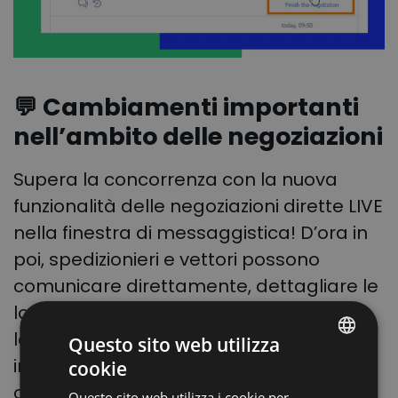
💬 Cambiamenti importanti
nell’ambito delle negoziazioni
Supera la concorrenza con la nuova
funzionalità delle negoziazioni dirette LIVE
nella finestra di messaggistica! D’ora in
poi, spedizionieri e vettori possono
comunicare direttamente, dettagliare le
loro esigenze e adattare i termini alle
loro esigenze, senza coinvolgere alcun
Questo sito web utilizza
intermediario, il che porta ad una
cookie
POLISH
cooperazione più agevole.
Questo sito web utilizza i cookie per