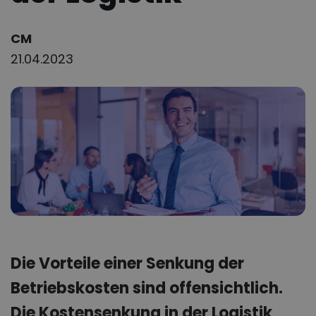
Author:
CM
21.04.2023
Die Vorteile einer Senkung der
Betriebskosten sind offensichtlich.
Die Kostensenkung in der Logistik