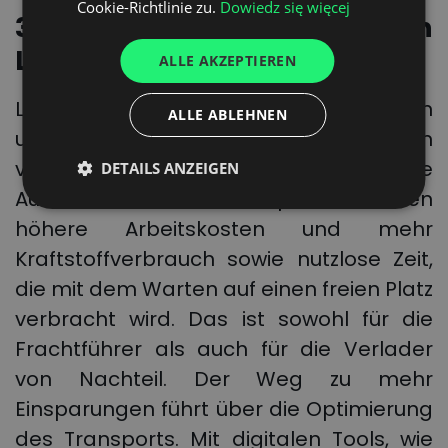
Cookie-Richtlinie zu.
Dowiedz się więcej
3. Effizientere Abwicklung von
ITALIAN
Lieferungen und Sendungen
ALLE AKZEPTIEREN
FRENCH
DUTCH
Lange LKW-Schlangen vor den Lagern
ALLE ABLEHNEN
und langsamer Umschlag machen
vielen Frachtführern Sorgen. Die
DETAILS ANZEIGEN
Ausfallzeiten beim Transport bedeuten
höhere Arbeitskosten und mehr
Kraftstoffverbrauch sowie nutzlose Zeit,
die mit dem Warten auf einen freien Platz
verbracht wird. Das ist sowohl für die
Frachtführer als auch für die Verlader
von Nachteil. Der Weg zu mehr
Einsparungen führt über die Optimierung
des Transports. Mit digitalen Tools, wie