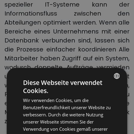
spezieller IT-Systeme kann der
Informationsfluss zwischen den
Abteilungen optimiert werden. Wenn alle
Bereiche eines Unternehmens mit einer
Datenbank verbunden sind, lassen sich
die Prozesse einfacher koordinieren Alle
Mitarbeiter haben Zugriff auf ein System,
wodurch doppelte Aufträge vermieden
und die Arbeitsabläufe standardisiert
Diese Webseite verwendet
werden. Auf diese Weise ist es möglich,
Cookies.
POLISH
Fehler und schlechte Praktiken zu
Wir verwenden Cookies, um die
erkennen. Was sind weitere
ENGLISH
Benutzerfreundlichkeit unserer Website zu
Möglichkeiten, die Kosten in der Logistik
GERMAN
verbessern. Durch die weitere Nutzung
zu
senken
?
unserer Webseite stimmen Sie der
UKRAINIAN
Verwendung von Cookies gemäß unserer
SPANISH