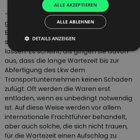
ALLE AKZEPTIEREN
FRENCH
– Die größten Probleme bereiten die
DUTCH
ALLE ABLEHNEN
großen europäischen
Einzelhandelsketten, die die Frachtführer
DETAILS ANZEIGEN
stundenlang auf die Entladung warten
lassen. Es scheint, als gingen sie davon
aus, dass die lange Wartezeit bis zur
Abfertigung des Lkw dem
Transportunternehmen keinen Schaden
zufügt. Oft werden die Waren erst
entladen, wenn es unbedingt notwendig
ist. Auf diese Weise werden vor allem
internationale Frachtführer behandelt,
aber auch solche, die sich nicht trauen,
für die Wartezeit einen Aufschlag zu