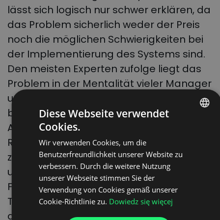
lässt sich logisch nur schwer erklären, da
das Problem sicherlich weder der Preis
noch die möglichen Schwierigkeiten bei
der Implementierung des Systems sind.
Den meisten Experten zufolge liegt das
Problem in der Mentalität vieler Manager
und Unternehmer. Italienische Fahrer
beispielsweise verbringen fast 40 % ihrer
Diese Webseite verwendet
Cookies.
Arbeitszeit an den europäischen
POLISH
Rampen, um auf das Be- oder Entladen
Wir verwenden Cookies, um die
ENGLISH
Benutzerfreundlichkeit unserer Website zu
zu warten, das sind mehr als 4 Stunden
GERMAN
verbessern. Durch die weitere Nutzung
und 35 Minuten pro Tag. Polnische
unserer Webseite stimmen Sie der
UKRAINIAN
Frachtführer hingegen warten bis zu drei
Verwendung von Cookies gemäß unserer
SPANISH
Tage auf die Entladung von Getreide in
Cookie-Richtlinie zu.
Dowiedz się więcej
ITALIAN
den Häfen.