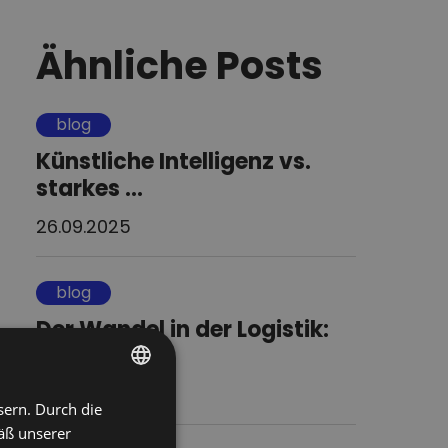
Ähnliche Posts
blog
Künstliche Intelligenz vs.
starkes ...
26.09.2025
blog
Der Wandel in der Logistik:
Verträg...
03.09.2025
sern. Durch die
POLISH
äß unserer
ENGLISH