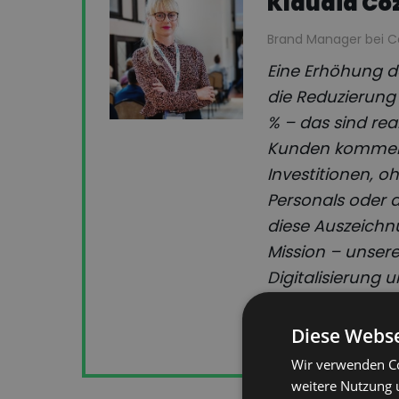
Klaudia Co
Brand Manager bei 
Eine Erhöhung d
die Reduzierung
% – das sind rea
Kunden kommen. 
Investitionen, o
Personals oder d
diese Auszeichnu
Mission – unser
Digitalisierung
Transportmanag
richtigen Weg si
Diese Webse
Wir verwenden Co
weitere Nutzung 