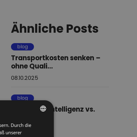
Ähnliche Posts
blog
Transportkosten senken –
ohne Quali...
08.10.2025
blog
Künstliche Intelligenz vs.
starkes ...
sern. Durch die
POLISH
26.09.2025
äß unserer
ENGLISH