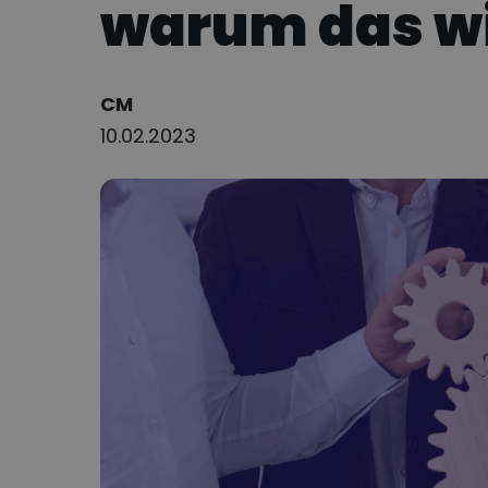
warum das wi
Author:
CM
10.02.2023