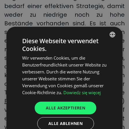
bedarf einer effektiven Strategie, damit
weder zu niedrige noch zu hohe
Bestände vorhanden sind. Es ist auch
sehr wichtig, den Lagerraum
entsprechend zu verwalten. Die Produkte
Diese Webseite verwendet
Cookies.
mit der kürzesten Haltbarkeitsdauer
POLISH
sollten den Vorrang vor solchen haben,
Wir verwenden Cookies, um die
ENGLISH
Benutzerfreundlichkeit unserer Website zu
die etwas länger im Lager bleiben
GERMAN
verbessern. Durch die weitere Nutzung
können. Die FMCG-Prozesse können
unserer Webseite stimmen Sie der
UKRAINIAN
auch durch den Einsatz moderner
Verwendung von Cookies gemäß unserer
SPANISH
Transport Management Systeme wie
Cookie-Richtlinie zu.
Dowiedz się więcej
ITALIAN
Freights
(
automatisierter-frachtauftrag
)
ALLE AKZEPTIEREN
verbessert werden. Die Waren, die auf
FRENCH
eine ähnliche Weise transportiert
DUTCH
ALLE ABLEHNEN
werden, z.B. mit einem Kühlwagen, sollten