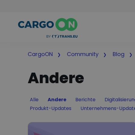
CargoON
Community
Blog
Andere
Filter by
Filter by
Filter by
Filter by
Alle
Andere
Berichte
Digitalisieru
Filter by
Filter by
Produkt-Updates
Unternehmens-Updat