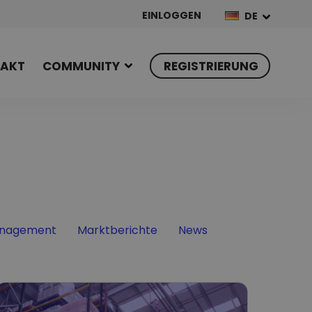
EINLOGGEN
DE
AKT
COMMUNITY
REGISTRIERUNG
Filter by
Filter by
nagement
Marktberichte
News