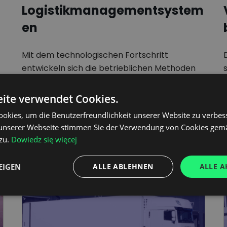
Logistikmanagementsystem
en
Mit dem technologischen Fortschritt
entwickeln sich die betrieblichen Methoden
e
weiter, aber die Grundprinzipien der Logistik
bleiben unverändert.…
ite verwendet Cookies.
okies, um die Benutzerfreundlichkeit unserer Website zu verbes
unserer Webseite stimmen Sie der Verwendung von Cookies gem
zu.
Dowiedz się więcej
EIGEN
ALLE ABLEHNEN
ALLE A