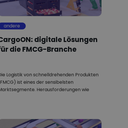
DUTCH
andere
CargoON: digitale Lösungen
für die FMCG-Branche
Die Logistik von schnelldrehenden Produkten
(FMCG) ist eines der sensibelsten
Marktsegmente. Herausforderungen wie
Probleme mit Lagerbeständen, kurzen…