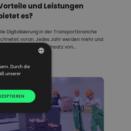
Vorteile und Leistungen
bietet es?
Die Digitalisierung in der Transportbranche
schreitet voran. Jedes Jahr werden mehr und
mehr Prozesse unter Einsatz von…
sern. Durch die
POLISH
äß unserer
ENGLISH
GERMAN
KZEPTIEREN
UKRAINIAN
SPANISH
ITALIAN
FRENCH