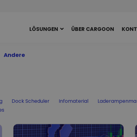
LÖSUNGEN
ÜBER CARGOON
KONT
Andere
Filter by
Filter by
Filter by
ng
Dock Scheduler
Infomaterial
Laderampenma
es