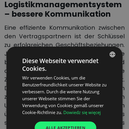
Logistikmanagementsystem
– bessere Kommunikation
Eine effiziente Kommunikation zwischen
den Vertragspartnern ist der Schlüssel
zu erfolgreichen Geschäftsbeziehungen.
Je weniger Missverständnisse und je
Diese Webseite verwendet
besser der Kontakt, desto größer sind
Cookies.
die Chancen auf gegenseitige
POLISH
Wir verwenden Cookies, um die
Zufriedenheit und gute Zusammenarbeit.
ENGLISH
Benutzerfreundlichkeit unserer Website zu
Das Gleiche gilt für die Kommunikation
GERMAN
verbessern. Durch die weitere Nutzung
zwischen den einzelnen Abteilungen im
unserer Webseite stimmen Sie der
UKRAINIAN
Unternehmen, die leider oft zu wünschen
Verwendung von Cookies gemäß unserer
SPANISH
Cookie-Richtlinie zu.
Dowiedz się więcej
übrig lässt. Um den Informationsfluss
ITALIAN
sowohl innerhalb des Unternehmens als
ALLE AKZEPTIEREN
FRENCH