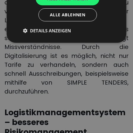
auch mit externen Auftragnehmern zu
DUTCH
verbessern, ist die Einführung digitaler
ALLE ABLEHNEN
Logistikmanagementsysteme
empfehlenswert. Der zentrale Datenfluss
DETAILS ANZEIGEN
sorgt für Transparenz und beseitigt
Missverständnisse. Durch die
Digitalisierung ist es möglich, nicht nur
Tarife zu verhandeln, sondern auch
schnell Ausschreibungen, beispielsweise
mithilfe von SIMPLE TENDERS,
durchzuführen.
Logistikmanagementsystem
– besseres
Risikomanagement