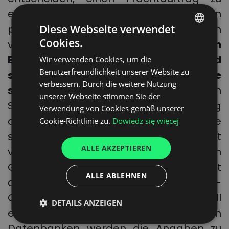
erteilen, müssen Sie daher den
Diese Webseite verwendet
potenziellen Auftragnehmer gründlich
Cookies.
verifizieren.
Prüfen Sie alle verfügbaren
POLISH
Bewertungen über den Frachtführer und
Wir verwenden Cookies, um die
ENGLISH
Benutzerfreundlichkeit unserer Website zu
später auch die Dokumentation, die
GERMAN
verbessern. Durch die weitere Nutzung
seine Qualifikationen bestätigt.
Wenn
unserer Webseite stimmen Sie der
UKRAINIAN
Sie alleine eine Geschäftsbeziehung
Verwendung von Cookies gemäß unserer
SPANISH
aufbauen möchten, können Sie leider nie
Cookie-Richtlinie zu.
Dowiedz się więcej
ITALIAN
sicher sein, ob ein Auftragnehmer nicht
ALLE AKZEPTIEREN
FRENCH
vor der Insolvenz steht und nicht von
Gerichtsvollziehern gepfändet wird. Mit
DUTCH
ALLE ABLEHNEN
den Transportmanagement-
Onlineplattformen können Sie schnell
DETAILS ANZEIGEN
einen Frachtführer verifizieren. In ihren
Datenbanken werden die Angaben zu