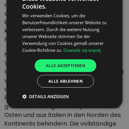
möglicherweise gar nicht entstehen
Cookies.
POLISH
oder viel kleiner sein, als sie es ohne
Wir verwenden Cookies, um die
ENGLISH
Energiesparmaßnahmen wäre-,
Benutzerfreundlichkeit unserer Website zu
GERMAN
verbessern. Durch die weitere Nutzung
kommentiert Marcin Roszkowski,
unserer Webseite stimmen Sie der
UKRAINIAN
Präsident des Jagiellonen-Instituts.
Verwendung von Cookies gemäß unserer
SPANISH
Cookie-Richtlinie zu.
Dowiedz się więcej
Nach Ansicht von Kamil Moskwik,
ITALIAN
Vorstandsmitglied des Jagiellonen-
ALLE AKZEPTIEREN
FRENCH
Instituts, hängt viel von der Verfügbarkeit
DUTCH
von LNG auf dem Weltmarkt sowie von
ALLE ABLEHNEN
der Beseitigung von “Engpässen” im EU-
Fernleitungsnetz ab, die die Lieferung
DETAILS ANZEIGEN
großer Gasmengen aus Spanien in den
Osten und aus Italien in den Norden des
Kontinents behindern. Die vollständige