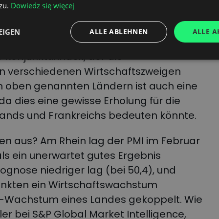
zu.
Dowiedz się więcej
x (Purchasing Managers Index, PMI) für
EIGEN
ALLE ABLEHNEN
ALLE A
stätigkeit in diesen Ländern zugenommen.
r Konjunkturindex, der die
in verschiedenen Wirtschaftszweigen
den oben genannten Ländern ist auch eine
 da dies eine gewisse Erholung für die
lands und Frankreichs bedeuten könnte.
len aus? Am Rhein lag der PMI im Februar
als ein unerwartet gutes Ergebnis
rognose niedriger lag (bei 50,4), und
Punkten ein Wirtschaftswachstum
IP-Wachstum eines Landes gekoppelt. Wie
ler bei S&P Global Market Intelligence,