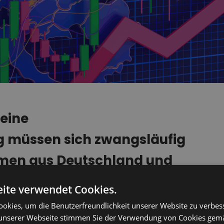
 eine
müssen sich zwangsläufig
mmen aus Deutschland und
europäischen
ite verwendet Cookies.
okomotiven" der Europäischen
okies, um die Benutzerfreundlichkeit unserer Website zu verbes
unserer Webseite stimmen Sie der Verwendung von Cookies gem
chrichten.