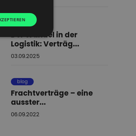
GERMAN
KZEPTIEREN
UKRAINIAN
blog
SPANISH
Der Wandel in der
ITALIAN
Logistik: Verträg...
FRENCH
03.09.2025
DUTCH
blog
Frachtverträge – eine
ausster...
06.09.2022