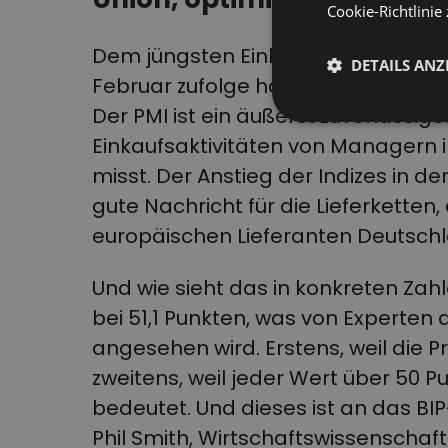
Cookie-Richtlinie 
Dem jüngsten Einkaufsmanagerinde
DETAILS ANZ
Februar zufolge hat die Wirtschaft
Der PMI ist ein äußerst zuverlässige
Einkaufsaktivitäten von Managern 
misst. Der Anstieg der Indizes in 
gute Nachricht für die Lieferketten,
europäischen Lieferanten Deutsch
Und wie sieht das in konkreten Zah
bei 51,1 Punkten, was von Experten 
angesehen wird. Erstens, weil die P
zweitens, weil jeder Wert über 50 
bedeutet. Und dieses ist an das B
Phil Smith, Wirtschaftswissenschaft