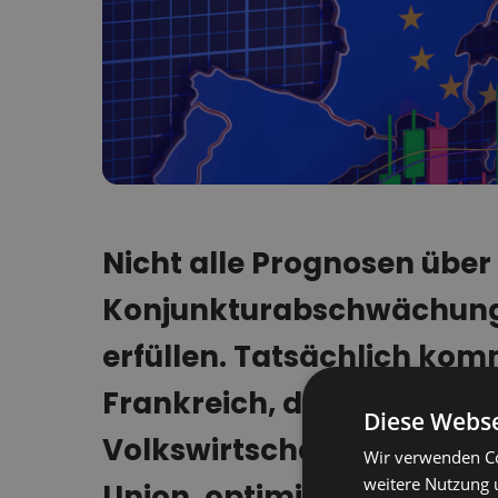
Nicht alle Prognosen über
Konjunkturabschwächung 
erfüllen. Tatsächlich ko
Frankreich, den größten 
Diese Webse
Volkswirtschaften und "L
Wir verwenden Co
weitere Nutzung 
Union, optimistischere Na