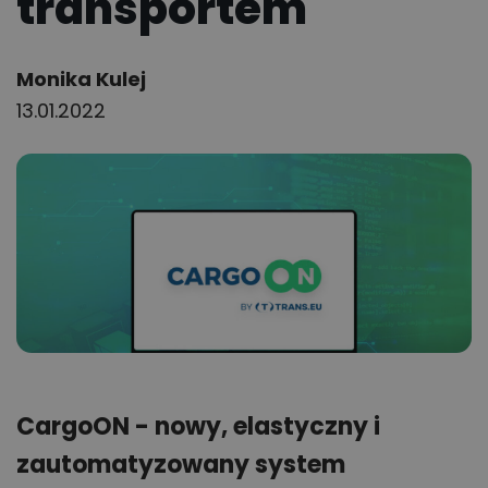
transportem
Author:
Monika Kulej
13.01.2022
CargoON - nowy, elastyczny i
zautomatyzowany system