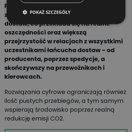
Produkty wchodzące w skład CargoON
POKAŻ SZCZEGÓŁY
zapewniają pełną cyfryzację łańcucha
dostaw, co przekłada się na realne
oszczędności oraz większą
przejrzystość w relacjach z wszystkimi
uczestnikami łańcucha dostaw – od
producenta, poprzez spedycje, a
skończywszy na przewoźnikach i
kierowcach.
Rozwiązania cyfrowe ograniczają również
ilość pustych przebiegów, a tym samym
wspierają środowisko poprzez realną
redukcję emisji CO2.