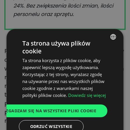
24%. Bez zwiększenia ilości zmian, ilości
personelu oraz sprzętu.
Ta strona używa plików
cookie
Funkcja
Visibility
– aktualizacje statusu w
POLISH
czasie rzeczywistym – umożliwia
Ta strona korzysta z plików cookie, aby
ENGLISH
zapewnić lepszą wygodę użytkowania.
weryfikację statusu ładunku w dowolnym
GERMAN
Korzystając z tej strony, wyrażasz zgodę
momencie, a klienci mogą szybko
na używanie przez nas wszystkich plików
UKRAINIAN
reagować na ewentualne problemy z
cookie zgodnie z warunkami naszej
SPANISH
terminowością dostaw. Zarówno
polityki plików cookie.
Dowiedz się więcej
ITALIAN
producent, jak i przewoźnik otrzymuje
ZGADZAM SIĘ NA WSZYSTKIE PLIKI COOKIE
pełny obraz aktualnej sytuacji w czasie
FRENCH
rzeczywistym.
DUTCH
ODRZUĆ WSZYSTKIE