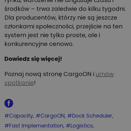
środków – trwa zaledwie do kilku tygodni.
Dla producentów, którzy nie są jeszcze
członkami społeczności, przejście na ten
system jest nie tylko proste, ale i
konkurencyjne cenowo.
Dowiedz się więcej!
Poznaj nową stronę CargoON i
umów
spotkanie
!
Tag:
#Capacity
Tag:
#CargoON
Tag:
#Dock Scheduler
Tag:
#Fast Implementation
Tag:
#Logistics