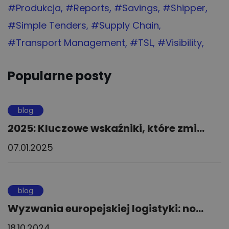
Tag:
#Produkcja
Tag:
#Reports
Tag:
#Savings
Tag:
#Shipper
Tag:
#Simple Tenders
Tag:
#Supply Chain
Tag:
#Transport Management
Tag:
#TSL
Tag:
#Visibility
Popularne posty
blog
2025: Kluczowe wskaźniki, które zmi...
07.01.2025
blog
Wyzwania europejskiej logistyki: no...
18.10.2024