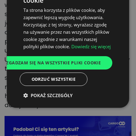
cookie
POLISH
wojny w Ukrainie znacząco wzrósł import
Ta strona korzysta z plików cookie, aby
ENGLISH
skroplonego gazu LNG. Sprowadzony on
zapewnić lepszą wygodę użytkowania.
jest do Europy ze Stanów Zjednoczonych
GERMAN
Korzystając z tej strony, wyrażasz zgodę
oraz Kataru i Nigerii. Skroplony gaz
na używanie przez nas wszystkich plików
UKRAINIAN
cookie zgodnie z warunkami naszej
pozbawiony jest dwutlenku węgla i
SPANISH
polityki plików cookie.
Dowiedz się więcej
uznawany za paliwo w pełni ekologiczne.
ITALIAN
Używany jest do napędów ciężarowych w
ZGADZAM SIĘ NA WSZYSTKIE PLIKI COOKIE
FRENCH
transporcie międzynarodowym,
DUTCH
szczególnie w Niemczech. Silniki
ODRZUĆ WSZYSTKIE
napędzane LNG emitują także mniej
hałasu niż standardowe silniki diesla o
POKAŻ SZCZEGÓŁY
dużej mocy.