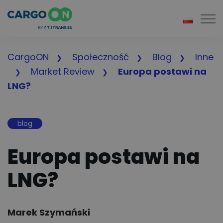
Togg
CargoON
Społeczność
Blog
Inne
Market Review
Europa postawi na
LNG?
blog
Europa postawi na
LNG?
Author:
Marek Szymański