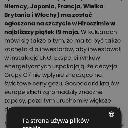
Niemcy, Japonia, Francja, Wielka
Brytania i Włochy) ma zostać
ogłoszona na szczycie w Hiroszimie w
najbliższy piątek 19 maja.
W kuluarach
mówi się także o tym, że ma to być także
zachęta dla inwestorów, aby inwestowali
w instalacje LNG. Eksperci rynków
energetycznych uspokajają, że decyzja
Grupy G7 nie wpłynie znacząco na
światowe ceny gazu. Gospodarki krajów
europejskich zgromadziły znaczne
zapasy, poza tym uruchomiły większe
dostawy z Norwegii oraz Afryki Północnej.
Ta strona używa plików
Mało kto pamięta również, że po wybuchu