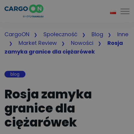
Togg
CargoON
Społeczność
Blog
Inne
Market Review
Nowości
Rosja
zamyka granice dla ciężarówek
blog
Rosja zamyka
granice dla
ciężarówek