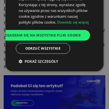
października br.). Po tym czasie
GERMAN
Korzystając z tej strony, wyrażasz zgodę
przewoźnicy będą mogli dostarczać
na używanie przez nas wszystkich plików
UKRAINIAN
ładunki w wyznaczone przez władze
cookie zgodnie z warunkami naszej
SPANISH
rosyjskie strefy przeładunkowe.
polityki plików cookie.
Dowiedz się więcej
ITALIAN
Wyznaczono je w pobliżu granic z Rosją: w
ZGADZAM SIĘ NA WSZYSTKIE PLIKI COOKIE
FRENCH
obwodzie kaliningradzkim, okolicach
Leningradu, w Sankt Petersburgu, a także
DUTCH
ODRZUĆ WSZYSTKIE
w obwodzie murmańskim, pskowskim
oraz w republice Karelii (ta ostatnia
POKAŻ SZCZEGÓŁY
strefa dotyczy granicy z Finlandią).