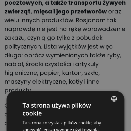
pocztowych, a także transportu żywych
zwierząt, mięsa i jego przetworów
oraz
wielu innych produktów. Rosjanom tak
naprawdę nie jest na rękę wprowadzenie
zakazu, czynią go tylko z pobudek
politycznych. Lista wyjątków jest więc
długa: oprócz wymienionych także ryby,
nabiał, środki czystości i artykuły
higieniczne, papier, karton, szkło,
maszyny elektryczne, kotły i inne
produkty.
Ta strona używa plików
Objęci zakazem przewoźnicy mają 7 dni
cookie
od momentu wejścia w życie uchwały na
POLISH
opuszczenie terytorium Rosji (czyli do 17
Ta strona korzysta z plików cookie, aby
ENGLISH
zapewnić lepszą wygodę użytkowania.