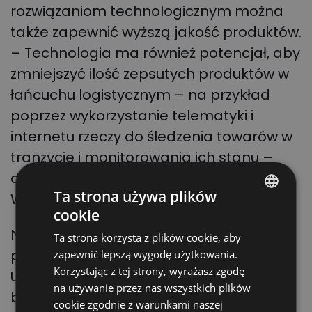
rozwiązaniom technologicznym można
także zapewnić wyższą jakość produktów.
– Technologia ma również potencjał, aby
zmniejszyć ilość zepsutych produktów w
łańcuchu logistycznym – na przykład
poprzez wykorzystanie telematyki i
internetu rzeczy do śledzenia towarów w
tranzycie i monitorowania ich stanu –
dodaje
Simon Lusher
, globalny lider
Ta strona używa plików
WTW ds. żywności i napojów.
cookie
POLISH
Na zapewnienie świeżości i trwałości
Ta strona korzysta z plików cookie, aby
ENGLISH
produktów zwraca także uwagę polska
zapewnić lepszą wygodę użytkowania.
GERMAN
Korzystając z tej strony, wyrażasz zgodę
Unia Owocowa. Polskie produkty trafiają
na używanie przez nas wszystkich plików
UKRAINIAN
bowiem na rynek Unii Europejskiej, ale
cookie zgodnie z warunkami naszej
SPANISH