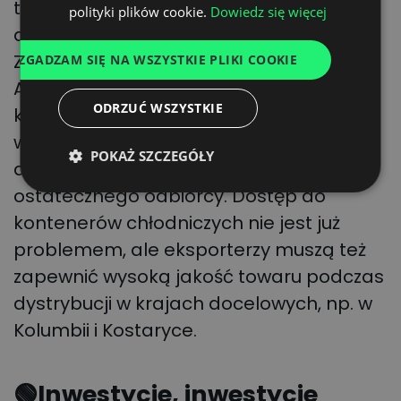
także w coraz większym stopniu na rynki
polityki plików cookie.
Dowiedz się więcej
azjatyckie, do Egiptu, Jordanii,
ITALIAN
Zjednoczonych Emiratów Arabskich oraz
ZGADZAM SIĘ NA WSZYSTKIE PLIKI COOKIE
FRENCH
Arabii Saudyjskiej. I w tzw. ciepłych
DUTCH
ODRZUĆ WSZYSTKIE
krajach wysoka temperatura staje się
wyzwaniem, jeśli eksporterzy chcą
POKAŻ SZCZEGÓŁY
dostarczyć świeże produkty do
ostatecznego odbiorcy. Dostęp do
kontenerów chłodniczych nie jest już
problemem, ale eksporterzy muszą też
zapewnić wysoką jakość towaru podczas
dystrybucji w krajach docelowych, np. w
Kolumbii i Kostaryce.
🟢
Inwestycje, inwestycje