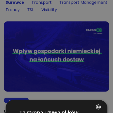
Filter by
Filter by
Filter by
Surowce
Transport
Transport Management
Filter by
Filter by
Filter by
Trendy
TSL
Visibility
surowce
Wpływ gospodarki niemieckiej
Ta strona używa plików