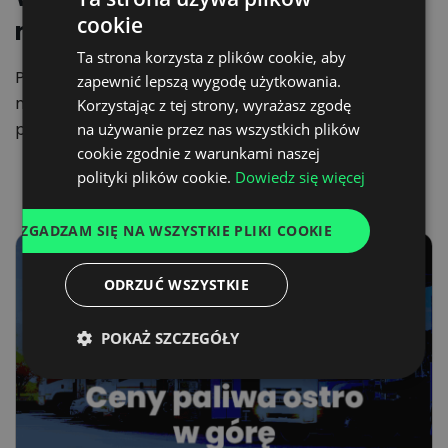
cookie
na łańcuch dostaw
POLISH
Ta strona korzysta z plików cookie, aby
ENGLISH
Pogorszenie wyników niemieckiej gospodarki będzie
zapewnić lepszą wygodę użytkowania.
GERMAN
miało swoje konsekwencje dla łańcuchów dostaw i
Korzystając z tej strony, wyrażasz zgodę
producentów z krajów rozwijających się.
na używanie przez nas wszystkich plików
UKRAINIAN
cookie zgodnie z warunkami naszej
SPANISH
polityki plików cookie.
Dowiedz się więcej
ITALIAN
ZGADZAM SIĘ NA WSZYSTKIE PLIKI COOKIE
FRENCH
DUTCH
ODRZUĆ WSZYSTKIE
POKAŻ SZCZEGÓŁY