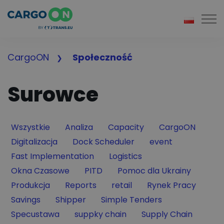
Togg
CargoON
Społeczność
Surowce
Filter by
Filter by
Filter by
Filter by
Wszystkie
Analiza
Capacity
CargoON
Filter by
Filter by
Filter by
Digitalizacja
Dock Scheduler
event
Filter by
Filter by
Fast Implementation
Logistics
Filter by
Filter by
Filter by
Okna Czasowe
PITD
Pomoc dla Ukrainy
Filter by
Filter by
Filter by
Filter by
Produkcja
Reports
retail
Rynek Pracy
Filter by
Filter by
Filter by
Savings
Shipper
Simple Tenders
Filter by
Filter by
Filter by
Specustawa
suppky chain
Supply Chain