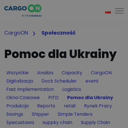
Togg
CargoON
Społeczność
Pomoc dla Ukrainy
Filter by
Filter by
Filter by
Filter by
Wszystkie
Analiza
Capacity
CargoON
Filter by
Filter by
Filter by
Digitalizacja
Dock Scheduler
event
Filter by
Filter by
Fast Implementation
Logistics
Filter by
Filter by
Filter by
Okna Czasowe
PITD
Pomoc dla Ukrainy
Filter by
Filter by
Filter by
Filter by
Produkcja
Reports
retail
Rynek Pracy
Filter by
Filter by
Filter by
Savings
Shipper
Simple Tenders
Filter by
Filter by
Filter by
Specustawa
suppky chain
Supply Chain