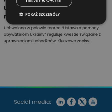
ODRZUĆ WSZYSTKIE
Ukrainy. Sprawdzamy, jakie
POKAŻ SZCZEGÓŁY
możliwości daje specustawa
Uchwalona w połowie marca “Ustawa o pomocy
obywatelom Ukrainy” reguluje kwestie związane z
uprawnieniami uchodźców. Kluczowe zapisy…
Social media: