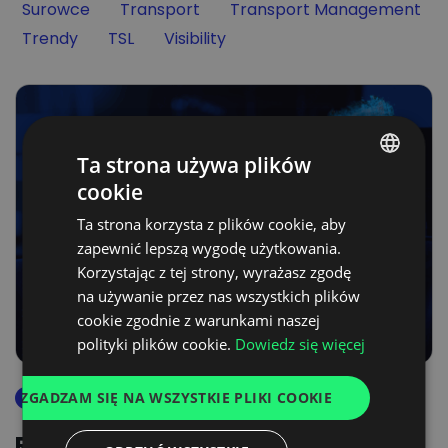
Filter by
Filter by
Filter by
Surowce
Transport
Transport Management
Filter by
Filter by
Filter by
Trendy
TSL
Visibility
Ta strona używa plików
cookie
POLISH
Ta strona korzysta z plików cookie, aby
ENGLISH
zapewnić lepszą wygodę użytkowania.
GERMAN
Korzystając z tej strony, wyrażasz zgodę
na używanie przez nas wszystkich plików
UKRAINIAN
cookie zgodnie z warunkami naszej
SPANISH
polityki plików cookie.
Dowiedz się więcej
ITALIAN
ZGADZAM SIĘ NA WSZYSTKIE PLIKI COOKIE
pomoc dla ukrainy
FRENCH
DUTCH
Rynek pracy dla uchodźców z