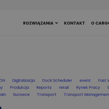
ROZWIĄZANIA
KONTAKT
O CARG
by
Filter by
Filter by
Filter by
Filter
ON
Digitalizacja
Dock Scheduler
event
Fast 
Filter by
Filter by
Filter by
Filter by
ny
Produkcja
Reports
retail
Rynek Pracy
Filter by
Filter by
Filter by
ain
Surowce
Transport
Transport Managemen