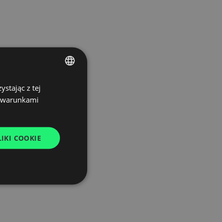
stając z tej
POLISH
z warunkami
ENGLISH
GERMAN
IKI COOKIE
UKRAINIAN
SPANISH
ITALIAN
FRENCH
DUTCH