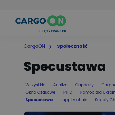
CargoON
Społeczność
Specustawa
Filter by
Filter by
Filter by
Filter 
Wszystkie
Analiza
Capacity
Cargo
Filter by
Filter by
Filter by
Okna Czasowe
PITD
Pomoc dla Ukrai
Filter by
Filter by
Filter by
Specustawa
suppky chain
Supply Ch