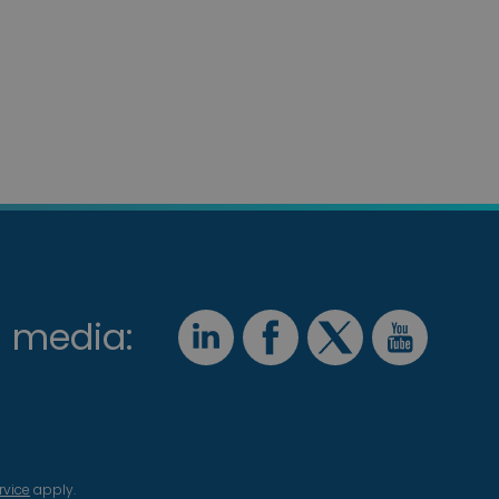
l media:
rvice
apply.