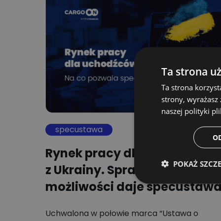
Ta strona u
Ta strona korzyst
strony, wyrażasz
naszej polityki pl
specustawa
O
Rynek pracy dla uchodźców
POKAŻ SZCZ
z Ukrainy. Sprawdzamy, jaki
możliwości daje specustaw
Uchwalona w połowie marca “Ustawa o