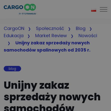
Togg
CargoON
Społeczność
Blog
Edukacja
Market Review
Nowości
Unijny zakaz sprzedaży nowych
samochodów spalinowych od 2035 r.
blog
Unijny zakaz
sprzedaży nowych
samochodów