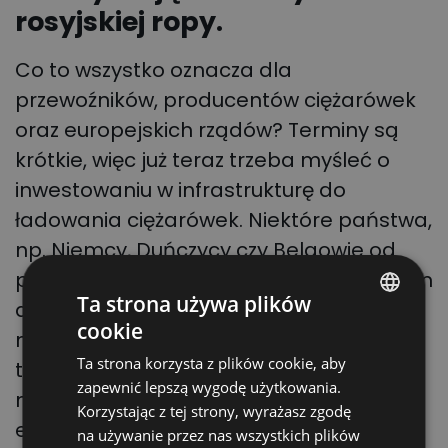
rosyjskiej ropy.
Co to wszystko oznacza dla
przewoźników, producentów ciężarówek
oraz europejskich rządów? Terminy są
krótkie, więc już teraz trzeba myśleć o
inwestowaniu w infrastrukturę do
ładowania ciężarówek. Niektóre państwa,
np. Niemcy, Duńczycy czy Belgowie od
pewnego czasu dopłacają przewoźnikom
Ta strona używa plików
do zakupów samochodów
cookie
niskoemisyjnych. Rozpoczął się wyścig o
POLISH
Ta strona korzysta z plików cookie, aby
to, kto szybciej przestawi się na
ENGLISH
zapewnić lepszą wygodę użytkowania.
niskoemisyjne spalanie (energia
GERMAN
Korzystając z tej strony, wyrażasz zgodę
elektryczna, wodór), i przejmie jak
na używanie przez nas wszystkich plików
UKRAINIAN