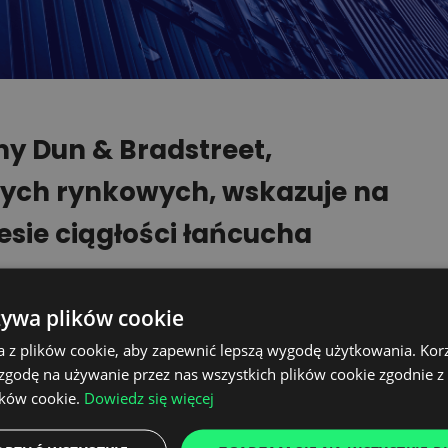
my Dun & Bradstreet,
anych rynkowych, wskazuje na
sie ciągłości łańcucha
żywa plików cookie
y Chain Continuity Index za I kwartał
a z plików cookie, aby zapewnić lepszą wygodę użytkowania. Korzy
 kwartale 2023 r. do 47,9 w I kwartale 2024
 zgodę na używanie przez nas wszystkich plików cookie zgodnie 
h w różnych częściach świata, sporów
ików cookie.
Dowiedz się więcej
mi oraz kwestii związanych z klimatem,