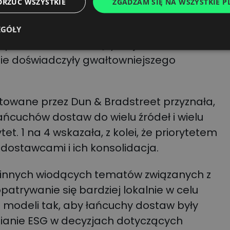
andlowe, powodując zarówno wyższe koszty
DRZUĆ WSZYSTKIE
ZGADZAM SIĘ NA WSZYSTKIE PL
ch”.
EGÓŁY
podarkach rozwiniętych, jak i
ie doświadczyły gwałtowniejszego
etowane przez Dun & Bradstreet przyznała,
ańcuchów dostaw do wielu źródeł i wielu
et. 1 na 4 wskazała, z kolei, że priorytetem
 dostawcami i ich konsolidacja.
d innych wiodących tematów związanych z
atrywanie się bardziej lokalnie w celu
 modeli tak, aby łańcuchy dostaw były
nianie ESG w decyzjach dotyczących