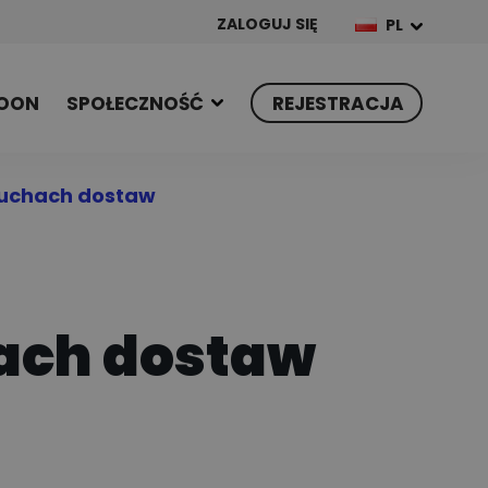
ZALOGUJ SIĘ
PL
OON
SPOŁECZNOŚĆ
REJESTRACJA
cuchach dostaw
ach dostaw