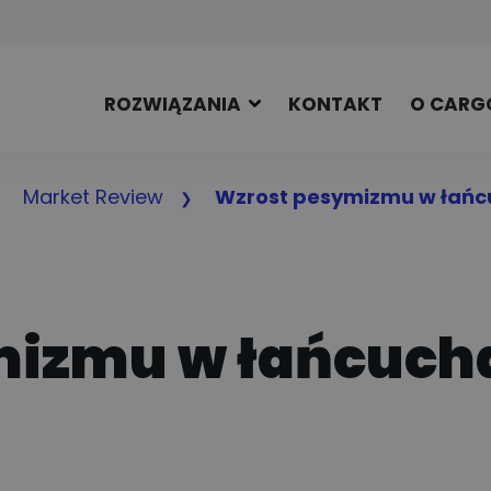
ROZWIĄZANIA
KONTAKT
O CARG
Market Review
Wzrost pesymizmu w łań
mizmu w łańcuch