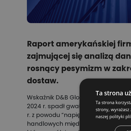
Raport amerykańskiej fir
zajmującej się analizą d
rosnący pesymizm w zakre
dostaw.
Ta strona u
Wskaźnik D&B Global Business Suppl
Ta strona korzyst
2024 r. spadł gwałtownie z 51,1 w IV
strony, wyrażasz
r. z powodu “napięć geopolitycznyc
naszej polityki pl
handlowych między wiodącymi kraja