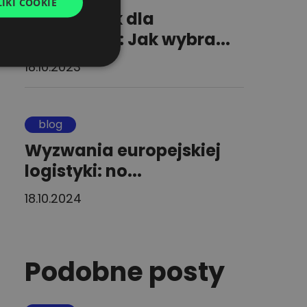
IKI COOKIE
UKRAINIAN
Przewodnik dla
SPANISH
załadowcy: Jak wybra...
ITALIAN
18.10.2023
FRENCH
DUTCH
blog
Wyzwania europejskiej
logistyki: no...
18.10.2024
Podobne posty