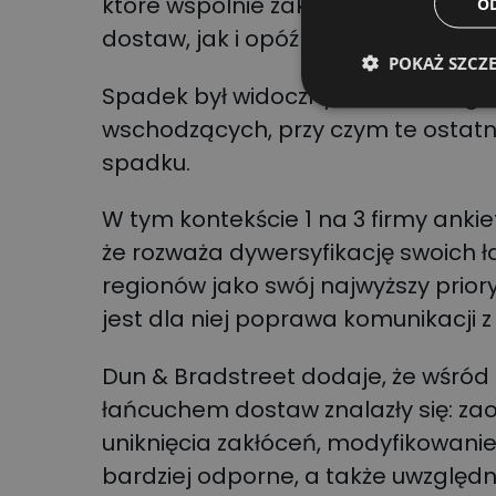
które wspólnie zakłócają szlaki h
O
dostaw, jak i opóźnienia w dostawa
POKAŻ SZCZ
Spadek był widoczny zarówno w gos
wschodzących, przy czym te ostatn
spadku.
W tym kontekście 1 na 3 firmy anki
że rozważa dywersyfikację swoich ł
regionów jako swój najwyższy prioryt
jest dla niej poprawa komunikacji z
Dun & Bradstreet dodaje, że wśró
łańcuchem dostaw znalazły się: zaop
uniknięcia zakłóceń, modyfikowanie
bardziej odporne, a także uwzględ